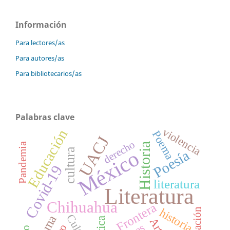
Información
Para lectores/as
Para autores/as
Para bibliotecarios/as
Palabras clave
violencia
Educación
Poema
UACJ
derecho
Pandemia
Historia
cultura
México
Poesía
Covid-19
literatura
Literatura
Chihuahua
Frontera
historia
educación
Cultura
Arte