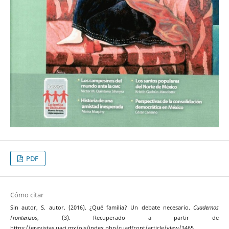
PDF
Cómo citar
Sin autor, S. autor. (2016). ¿Qué familia? Un debate necesario.
Cuadernos
Fronterizos
, (3). Recuperado a partir de
https://erevistas.uacj.mx/ojs/index.php/cuadfront/article/view/3465