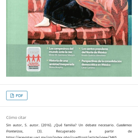
PDF
Cómo citar
Sin autor, S. autor. (2016). ¿Qué familia? Un debate necesario.
Cuadernos
Fronterizos
, (3). Recuperado a partir de
https://erevistas.uacj.mx/ojs/index.php/cuadfront/article/view/3465