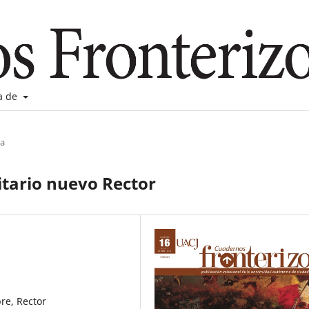
a de
ia
itario nuevo Rector
bre, Rector