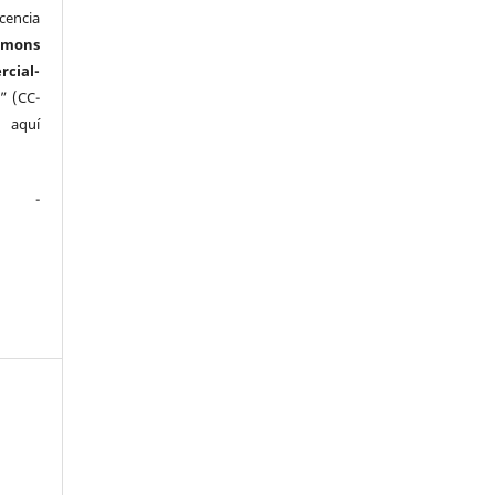
cencia
mmons
ial-
” (CC-
e aquí
.