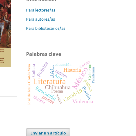
Para lectores/as
Para autores/as
Para bibliotecarios/as
Palabras clave
Cuento
Política
educación
Gobierno
Cultura
José de Jesús Cortés Vera
UACJ
México
Historia
Pandemia
cultura
Arte
Literatura
política
Chihuahua
Educación
Poesía
Covid-19
Poema
Teatro
poema
historia
Violencia
Enviar un artículo