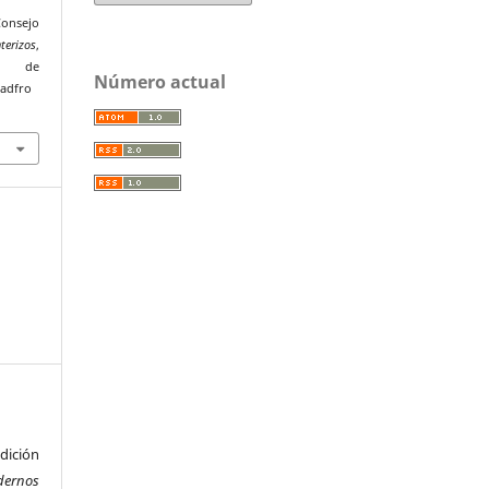
Consejo
terizos
,
r de
Número actual
uadfro
ición
dernos