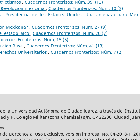
atriotismos
,
Cuadernos Fronterizos: Núm. 39: (13)
a Revolución mexicana
,
Cuadernos Fronterizos: Núm. 10 (3)
a Presidencia de los Estados Unidos. Una amenaza para Méx
ción Mexicana?
,
Cuadernos Fronterizos: Núm. 27 (9)
 el estado laico
,
Cuadernos Fronterizos: Núm. 20 (7)
adernos Fronterizos: Núm. 15 (5)
lución Rusa
,
Cuadernos Fronterizos: Núm. 41 (13)
Derechos Universitarios
,
Cuadernos Fronterizos: Núm. 7 (2)
 de la Universidad Autónoma de Ciudad Juárez, a través del Institut
ad y H. Colegio Militar (zona Chamizal) s/n, CP 32300, Ciudad Juár
mx
a de Derechos al Uso Exclusivo, versión impresa: No. 04-2018-112