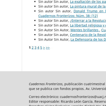
Sin autor Sin autor,
La exaltación de los p
Sin autor Sin autor,
La pintura mural de l
Sin autor Sin autor,
Donald Trump en l
Cuadernos Fronterizos: Núm. 38: (12)
Sin autor Sin autor,
¿Enterrar a la Revolu
Sin autor Sin autor,
La libertad religiosa y
Sin Autor Sin Autor,
Mentes brillantes
,
Cu
Sin autor Sin autor,
Centenario de la Revo
Sin Autor Sin Autor,
La Defensoría de los 
1
2
3
4
5
>
>>
Cuadernos Fronterizos
, publicación cuatrimestral
que se publica con fondos propios. Av. Universid
Correo electrónico: cuadernosfronterizos@uacj.
Editor responsable: Ricardo León García. Reserv