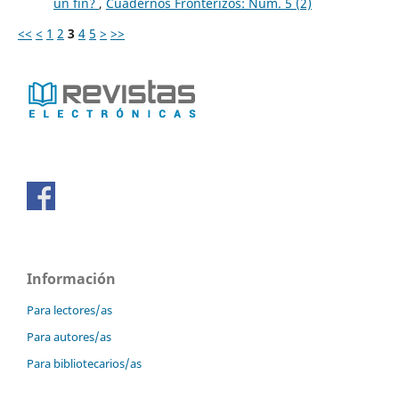
un fin?
,
Cuadernos Fronterizos: Núm. 5 (2)
<<
<
1
2
3
4
5
>
>>
Información
Para lectores/as
Para autores/as
Para bibliotecarios/as