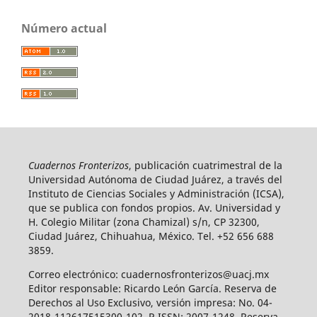
Número actual
Cuadernos Fronterizos
, publicación cuatrimestral de la
Universidad Autónoma de Ciudad Juárez, a través del
Instituto de Ciencias Sociales y Administración (ICSA),
que se publica con fondos propios. Av. Universidad y
H. Colegio Militar (zona Chamizal) s/n, CP 32300,
Ciudad Juárez, Chihuahua, México. Tel. +52 656 688
3859.
Correo electrónico: cuadernosfronterizos@uacj.mx
Editor responsable: Ricardo León García. Reserva de
Derechos al Uso Exclusivo, versión impresa: No. 04-
2018-112617515300-102, P-ISSN: 2007-1248. Reserva