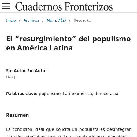
Inicio
/
Archivos
/
Núm. 7 (2)
/
Recuento
El “resurgimiento” del populismo
en América Latina
Sin Autor Sin Autor
UACJ
Palabras clave:
populismo, Latinoamérica, democracia.
Resumen
La condición ideal que solicita un populista es desintegrar
al poder legislativo y judicial para centrarlo en el ejecutivo y,