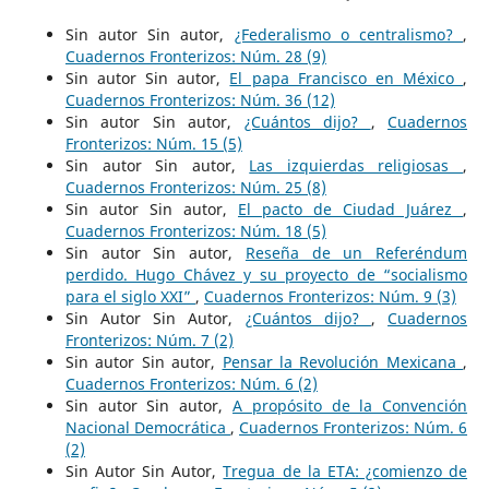
Sin autor Sin autor,
¿Federalismo o centralismo?
,
Cuadernos Fronterizos: Núm. 28 (9)
Sin autor Sin autor,
El papa Francisco en México
,
Cuadernos Fronterizos: Núm. 36 (12)
Sin autor Sin autor,
¿Cuántos dijo?
,
Cuadernos
Fronterizos: Núm. 15 (5)
Sin autor Sin autor,
Las izquierdas religiosas
,
Cuadernos Fronterizos: Núm. 25 (8)
Sin autor Sin autor,
El pacto de Ciudad Juárez
,
Cuadernos Fronterizos: Núm. 18 (5)
Sin autor Sin autor,
Reseña de un Referéndum
perdido. Hugo Chávez y su proyecto de “socialismo
para el siglo XXI”
,
Cuadernos Fronterizos: Núm. 9 (3)
Sin Autor Sin Autor,
¿Cuántos dijo?
,
Cuadernos
Fronterizos: Núm. 7 (2)
Sin autor Sin autor,
Pensar la Revolución Mexicana
,
Cuadernos Fronterizos: Núm. 6 (2)
Sin autor Sin autor,
A propósito de la Convención
Nacional Democrática
,
Cuadernos Fronterizos: Núm. 6
(2)
Sin Autor Sin Autor,
Tregua de la ETA: ¿comienzo de