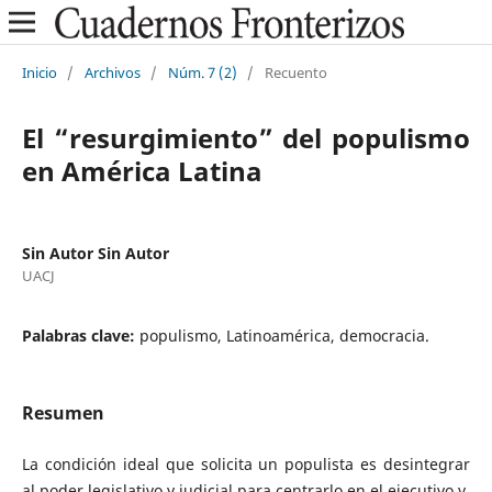
Inicio
/
Archivos
/
Núm. 7 (2)
/
Recuento
El “resurgimiento” del populismo
en América Latina
Sin Autor Sin Autor
UACJ
Palabras clave:
populismo, Latinoamérica, democracia.
Resumen
La condición ideal que solicita un populista es desintegrar
al poder legislativo y judicial para centrarlo en el ejecutivo y,