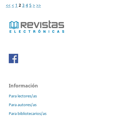
<<
<
1
2
3
4
5
>
>>
Información
Para lectores/as
Para autores/as
Para bibliotecarios/as