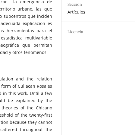
icar la emergencia de
Sección
erritorio urbano, las que
Artículos
o subcentros que inciden
adecuada explicación es
 las herramientas para el
Licencia
estadística multivariable
eográfica que permitan
udad y otros fenómenos.
lation and the relation
 form of Culiacan Rosales
d in this work. Until a few
uld be explained by the
 theories of the Chicano
eshold of the twenty-first
stion because they cannot
scattered throughout the