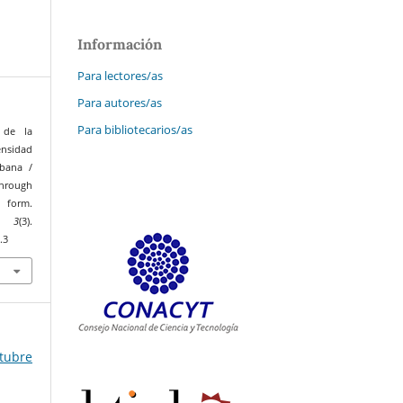
Información
Para lectores/as
Para autores/as
Para bibliotecarios/as
 de la
ensidad
rbana /
hrough
n form.
,
3
(3).
.3
tubre