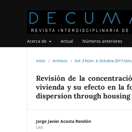
Acerca de
Actual
Números anteriores
Inicio
/
Archivos
/
Vol. 3 Núm. 3: Octubre 2017-Oct
Revisión de la concentraci
vivienda y su efecto en la
dispersion through housing 
Jorge Javier Acosta Rendón
UAS