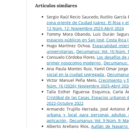
Artículos similares
Sergio Raúl Recio Saucedo, Rutilio García 
zona oriente de Ciudad Juárez. El Risa y e
12 Núm. 12: Noviembre 2023-Abril 2024
Tommy Mora Obando, Luis Durán Segur
espacios públicos en San José, Costa Rica
Hugo Martínez Ochoa,
Espacialidad inte
universitarias
,
Decumanus: Vol. 10 Núm. 1
Consuelo Córdoba Flores,
Los desafíos de 
primer nosocomio moderno
,
Decumanus: V
Ana Paula Montes Ruiz, Yamil Omar Jorge
social en la ciudad segregada
,
Decumanus:
Víctor Manuel Peña Melo,
Crecimiento y 
Núm. 16 (2026): Noviembre 2025-Abril 202
Talía Esther Figueroa Esquinca, Carla 
Cristóbal de las Casas. Espacios urbanos
2022-Octubre 2022
Armando Trujillo Herrada, José Antonio 
urbana y local para personas adultas
aplicación
,
Decumanus: Vol. 9 Núm. 9: Ma
Alberto Arellano Ríos,
Autlán de Navarr