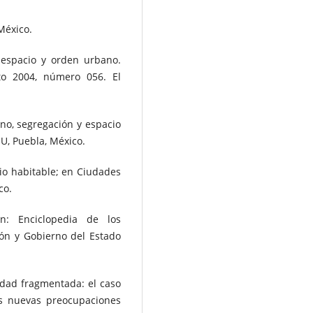
México.
l espacio y orden urbano.
to 2004, número 056. El
no, segregación y espacio
IU, Puebla, México.
cio habitable; en Ciudades
co.
ón: Enciclopedia de los
ón y Gobierno del Estado
udad fragmentada: el caso
as nuevas preocupaciones