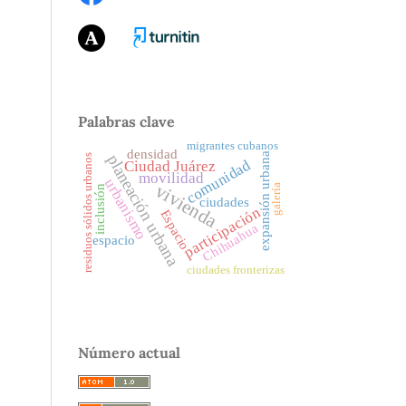
Palabras clave
migrantes cubanos
densidad
expansión urbana
planeación urbana
residuos sólidos urbanos
comunidad
Ciudad Juárez
movilidad
urbanismo
vivienda
galería
inclusión
ciudades
participación
Espacio
Chihuahua
espacio
ciudades fronterizas
Número actual