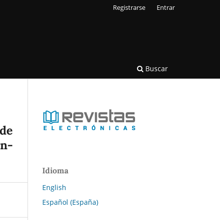
Registrarse
Entrar
Buscar
 de
on-
Idioma
English
Español (España)