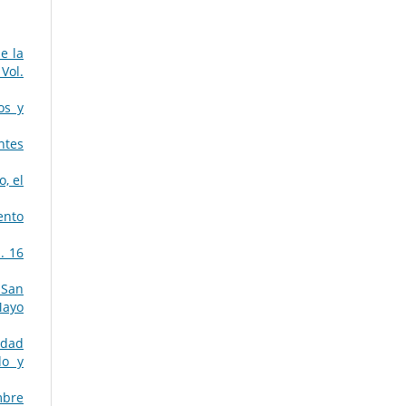
e la
Vol.
os y
ntes
, el
ento
. 16
 San
Mayo
idad
do y
mbre