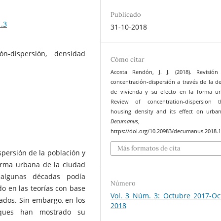
Publicado
.3
31-10-2018
ón-dispersión, densidad
Cómo citar
Acosta Rendón, J. J. (2018). Revisión
concentración-dispersión a través de la d
de vivienda y su efecto en la forma u
Review of concentration-dispersion t
housing density and its effect on urba
Decumanus
https://doi.org/10.20983/decumanus.2018.1
Más formatos de cita
spersión de la población y
forma urbana de la ciudad
 algunas décadas podía
Número
o en las teorías con base
Vol. 3 Núm. 3: Octubre 2017-Oc
vados. Sin embargo, en los
2018
foques han mostrado su