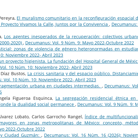
Pereyra,
El muralismo comunitario en la reconfiguración espacial d
l Proyecto Vivamos la Calle, Juntos por la Convivencia
,
Decumanus: 
a,
Los agentes inesperados de la recuperación: colectivos urban
 (2000-2020)
,
Decumanus: Vol. 9 Núm. 9: Mayo 2022-Octubre 2022
rsticial: zonas de violencia de género heteronormadas en estudia
0: Noviembre 2022- Abril 2023
un proyecto higienista. La fundación del Hospital General de México
ol. 10 Núm. 10: Noviembre 2022- Abril 2023
 Díaz Bustos,
La crisis sanitaria y del espacio público. Distanciami
 Vol. 10 Núm. 10: Noviembre 2022- Abril 2023
fragmentación urbana en ciudades intermedias.
,
Decumanus: Vol
6
Ángela Figueroa Esquinca,
La segregación residencial étnica en
 donde la dualidad social permanece
,
Decumanus: Vol. 9 Núm. 9: 
Álvarez Lobato, Carlos Garrocho Rangel,
Índice de multifuncional
 mayores en zonas metropolitanas de México: concepto, méto
yo 2022-Octubre 2022
o y Ciudad Guzmán:
,
Decumanus: Vol. 16 Núm. 16 (2026): Novie