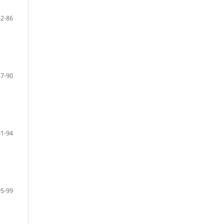
82-86
87-90
91-94
95-99