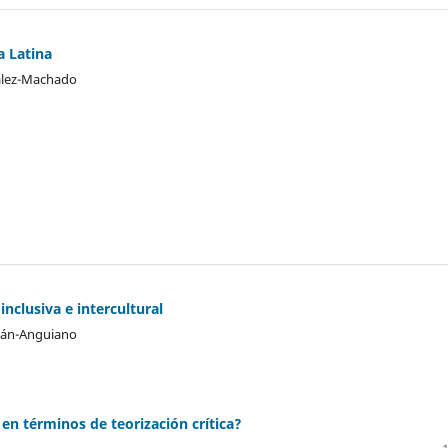
a Latina
zález-Machado
nclusiva e intercultural
llán-Anguiano
en términos de teorización crítica?