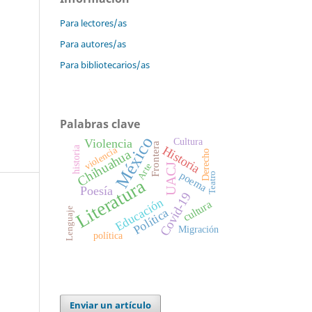
Para lectores/as
Para autores/as
Para bibliotecarios/as
Palabras clave
México
Violencia
Cultura
Frontera
Historia
violencia
historia
Chihuahua
Derecho
Arte
UACJ
poema
Teatro
Literatura
Poesía
Covid-19
Educación
cultura
Lenguaje
Política
Migración
política
Enviar un artículo