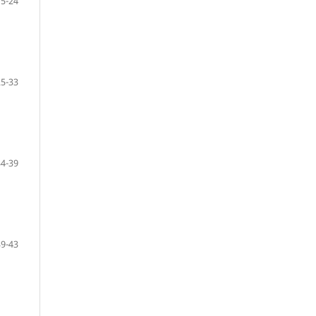
15-24
25-33
34-39
39-43