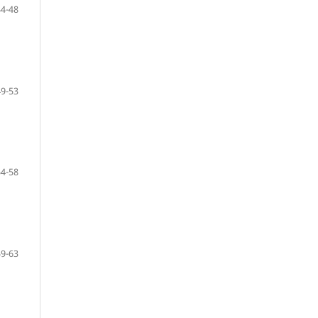
44-48
49-53
54-58
59-63