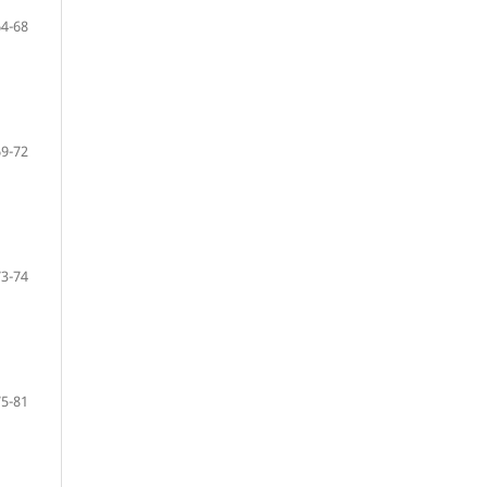
64-68
69-72
73-74
75-81