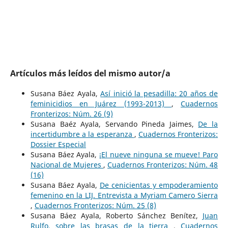
Artículos más leídos del mismo autor/a
Susana Báez Ayala,
Así inició la pesadilla: 20 años de
feminicidios en Juárez (1993-2013)
,
Cuadernos
Fronterizos: Núm. 26 (9)
Susana Baéz Ayala, Servando Pineda Jaimes,
De la
incertidumbre a la esperanza
,
Cuadernos Fronterizos:
Dossier Especial
Susana Báez Ayala,
¡El nueve ninguna se mueve! Paro
Nacional de Mujeres
,
Cuadernos Fronterizos: Núm. 48
(16)
Susana Báez Ayala,
De cenicientas y empoderamiento
femenino en la LIJ. Entrevista a Myriam Camero Sierra
,
Cuadernos Fronterizos: Núm. 25 (8)
Susana Báez Ayala, Roberto Sánchez Benítez,
Juan
Rulfo, sobre las brasas de la tierra
,
Cuadernos