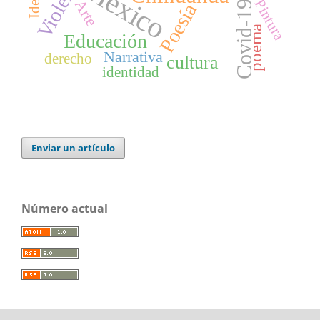
Violencia
México
Arte
Pintura
Covid-19
Poesía
poema
Educación
Narrativa
derecho
cultura
identidad
Enviar un artículo
Número actual