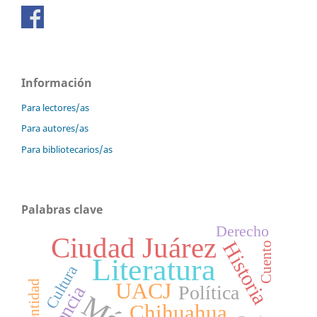
Información
Para lectores/as
Para autores/as
Para bibliotecarios/as
Palabras clave
Derecho
Ciudad Juárez
Historia
Cuento
Literatura
Cultura
UACJ
Identidad
Política
Chihuahua