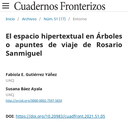
Inicio
/
Archivos
/
Núm. 51 (17)
/
Entorno
El espacio hipertextual en Árboles
o apuntes de viaje de Rosario
Sanmiguel
Fabiola E. Gutiérrez Yáñez
UACJ
Susana Báez Ayala
UACj
http://orcid.org/0000-0002-7597-565X
DOI:
https://doi.org/10.20983/cuadfront.2021.51.05