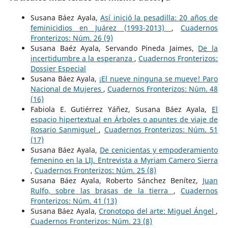
Susana Báez Ayala,
Así inició la pesadilla: 20 años de
feminicidios en Juárez (1993-2013)
,
Cuadernos
Fronterizos: Núm. 26 (9)
Susana Baéz Ayala, Servando Pineda Jaimes,
De la
incertidumbre a la esperanza
,
Cuadernos Fronterizos:
Dossier Especial
Susana Báez Ayala,
¡El nueve ninguna se mueve! Paro
Nacional de Mujeres
,
Cuadernos Fronterizos: Núm. 48
(16)
Fabiola E. Gutiérrez Yáñez, Susana Báez Ayala,
El
espacio hipertextual en Árboles o apuntes de viaje de
Rosario Sanmiguel
,
Cuadernos Fronterizos: Núm. 51
(17)
Susana Báez Ayala,
De cenicientas y empoderamiento
femenino en la LIJ. Entrevista a Myriam Camero Sierra
,
Cuadernos Fronterizos: Núm. 25 (8)
Susana Báez Ayala, Roberto Sánchez Benítez,
Juan
Rulfo, sobre las brasas de la tierra
,
Cuadernos
Fronterizos: Núm. 41 (13)
Susana Báez Ayala,
Cronotopo del arte: Miguel Ángel
,
Cuadernos Fronterizos: Núm. 23 (8)