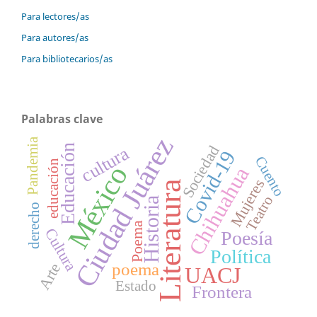
Para lectores/as
Para autores/as
Para bibliotecarios/as
Palabras clave
Ciudad Juárez
Pandemia
Educación
Sociedad
cultura
Covid-19
Cuento
educación
México
Chihuahua
Mujeres
Literatura
Teatro
Historia
derecho
Poema
Cultura
Poesía
Política
poema
Arte
UACJ
Estado
Frontera