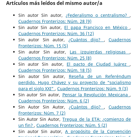
Artículos más leídos del mismo autor/a
Sin autor Sin autor,
¿Federalismo o centralismo?
,
Cuadernos Fronterizos: Núm. 28 (9)
Sin autor Sin autor,
El papa Francisco en México
,
Cuadernos Fronterizos: Núm. 36 (12)
Sin autor Sin autor,
¿Cuántos dijo?
,
Cuadernos
Fronterizos: Núm. 15 (5)
Sin autor Sin autor,
Las izquierdas religiosas
,
Cuadernos Fronterizos: Núm. 25 (8)
Sin autor Sin autor,
El pacto de Ciudad Juárez
,
Cuadernos Fronterizos: Núm. 18 (5)
Sin autor Sin autor,
Reseña de un Referéndum
perdido. Hugo Chávez y su proyecto de “socialismo
para el siglo XXI”
,
Cuadernos Fronterizos: Núm. 9 (3)
Sin autor Sin autor,
Pensar la Revolución Mexicana
,
Cuadernos Fronterizos: Núm. 6 (2)
Sin Autor Sin Autor,
¿Cuántos dijo?
,
Cuadernos
Fronterizos: Núm. 7 (2)
Sin Autor Sin Autor,
Tregua de la ETA: ¿comienzo de
un fin?
,
Cuadernos Fronterizos: Núm. 5 (2)
Sin autor Sin autor,
A propósito de la Convención