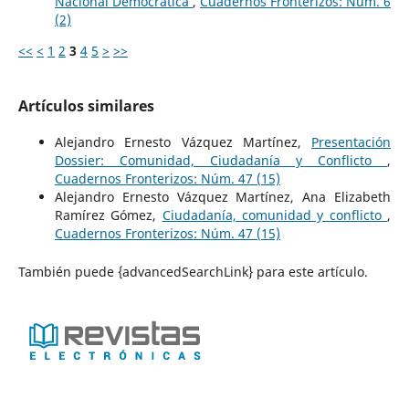
Nacional Democrática
,
Cuadernos Fronterizos: Núm. 6
(2)
<<
<
1
2
3
4
5
>
>>
Artículos similares
Alejandro Ernesto Vázquez Martínez,
Presentación
Dossier: Comunidad, Ciudadanía y Conflicto
,
Cuadernos Fronterizos: Núm. 47 (15)
Alejandro Ernesto Vázquez Martínez, Ana Elizabeth
Ramírez Gómez,
Ciudadanía, comunidad y conflicto
,
Cuadernos Fronterizos: Núm. 47 (15)
También puede {advancedSearchLink} para este artículo.