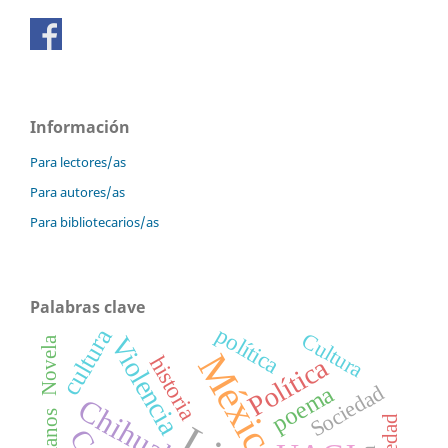
Información
Para lectores/as
Para autores/as
Para bibliotecarios/as
Palabras clave
política
cultura
Cultura
Violencia
Novela
México
historia
Política
Sociedad
poema
Chihuahua