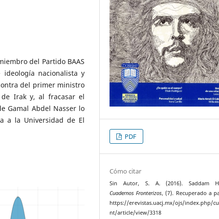
 miembro del Partido BAAS
 ideología nacionalista y
ontra del primer ministro
e Irak y, al fracasar el
nde Gamal Abdel Nasser lo
da a la Universidad de El
PDF
Cómo citar
Sin Autor, S. A. (2016). Saddam Hu
Cuadernos Fronterizos
, (7). Recuperado a pa
https://erevistas.uacj.mx/ojs/index.php/c
nt/article/view/3318