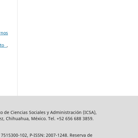
rnos
cto
,
o de Ciencias Sociales y Administración (ICSA),
ez, Chihuahua, México. Tel. +52 656 688 3859.
617515300-102, P-ISSN: 2007-1248. Reserva de