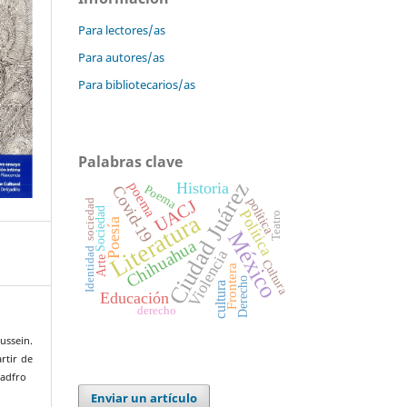
Para lectores/as
Para autores/as
Para bibliotecarios/as
Palabras clave
Ciudad Juárez
poema
Historia
Poema
Covid-19
política
UACJ
sociedad
Sociedad
Política
Teatro
Literatura
Poesía
México
Chihuahua
Identidad
Violencia
Arte
Cultura
Frontera
Derecho
cultura
Educación
derecho
ssein.
rtir de
uadfro
Enviar un artículo