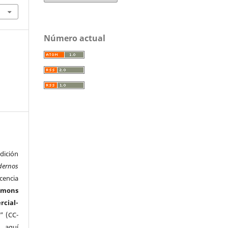
Número actual
ición
dernos
cencia
mmons
ial-
” (CC-
e aquí