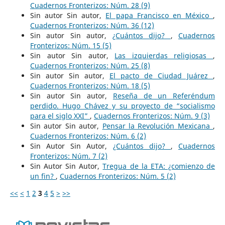
Cuadernos Fronterizos: Núm. 28 (9)
Sin autor Sin autor,
El papa Francisco en México
,
Cuadernos Fronterizos: Núm. 36 (12)
Sin autor Sin autor,
¿Cuántos dijo?
,
Cuadernos
Fronterizos: Núm. 15 (5)
Sin autor Sin autor,
Las izquierdas religiosas
,
Cuadernos Fronterizos: Núm. 25 (8)
Sin autor Sin autor,
El pacto de Ciudad Juárez
,
Cuadernos Fronterizos: Núm. 18 (5)
Sin autor Sin autor,
Reseña de un Referéndum
perdido. Hugo Chávez y su proyecto de “socialismo
para el siglo XXI”
,
Cuadernos Fronterizos: Núm. 9 (3)
Sin autor Sin autor,
Pensar la Revolución Mexicana
,
Cuadernos Fronterizos: Núm. 6 (2)
Sin Autor Sin Autor,
¿Cuántos dijo?
,
Cuadernos
Fronterizos: Núm. 7 (2)
Sin Autor Sin Autor,
Tregua de la ETA: ¿comienzo de
un fin?
,
Cuadernos Fronterizos: Núm. 5 (2)
<<
<
1
2
3
4
5
>
>>