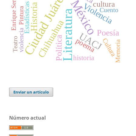
Ciudad Juárez
Enrique Servín
México
cultura
Estadísticas
Violencia
Historia
Pintura
Cuento
Literatura
Chihuahua
violencia
Poesía
UACJ
Política
Teatro
poema
Cultura
Memoria
historia
Enviar un artículo
Número actual