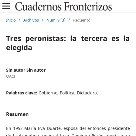
Inicio
/
Archivos
/
Núm. 9 (3)
/
Recuento
Tres peronistas: la tercera es la
elegida
Sin autor Sin autor
UACJ
Palabras clave:
Gobierno, Política, Dictadura.
Resumen
En 1952 María Eva Duarte, esposa del entonces presidente
de la Argentina, general Juan Domingo Perón, moría para