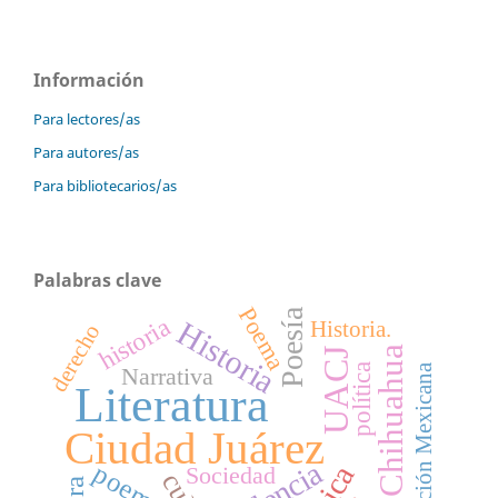
Información
Para lectores/as
Para autores/as
Para bibliotecarios/as
Palabras clave
Poema
Poesía
historia
Historia
Historia.
derecho
Chihuahua
UACJ
política
Revolución Mexicana
Narrativa
Literatura
Ciudad Juárez
poema
Sociedad