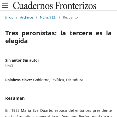
Inicio
/
Archivos
/
Núm. 9 (3)
/
Recuento
Tres peronistas: la tercera es la
elegida
Sin autor Sin autor
UACJ
Palabras clave:
Gobierno, Política, Dictadura.
Resumen
En 1952 María Eva Duarte, esposa del entonces presidente
de la Argentina, general Juan Domingo Perón, moría para