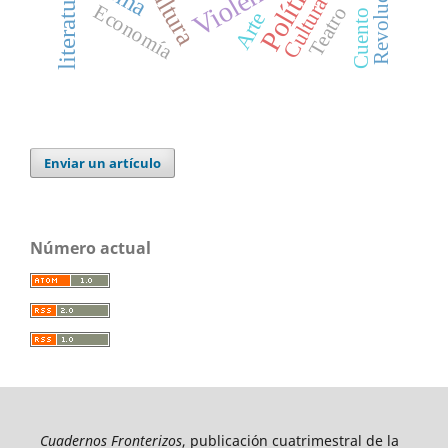
Violencia
Política
cultura
literatura
Cultura
Economía
Teatro
Cuento
Arte
Enviar un artículo
Número actual
Cuadernos Fronterizos
, publicación cuatrimestral de la