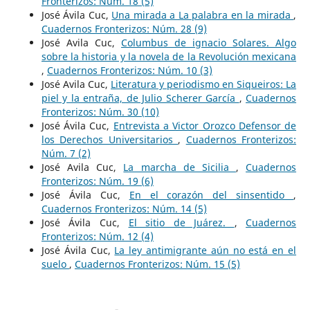
Fronterizos: Núm. 18 (5)
José Ávila Cuc,
Una mirada a La palabra en la mirada
,
Cuadernos Fronterizos: Núm. 28 (9)
José Avila Cuc,
Columbus de ignacio Solares. Algo
sobre la historia y la novela de la Revolución mexicana
,
Cuadernos Fronterizos: Núm. 10 (3)
José Avila Cuc,
Literatura y periodismo en Siqueiros: La
piel y la entraña, de Julio Scherer García
,
Cuadernos
Fronterizos: Núm. 30 (10)
José Ávila Cuc,
Entrevista a Victor Orozco Defensor de
los Derechos Universitarios
,
Cuadernos Fronterizos:
Núm. 7 (2)
José Avila Cuc,
La marcha de Sicilia
,
Cuadernos
Fronterizos: Núm. 19 (6)
José Ávila Cuc,
En el corazón del sinsentido
,
Cuadernos Fronterizos: Núm. 14 (5)
José Ávila Cuc,
El sitio de Juárez.
,
Cuadernos
Fronterizos: Núm. 12 (4)
José Ávila Cuc,
La ley antimigrante aún no está en el
suelo
,
Cuadernos Fronterizos: Núm. 15 (5)