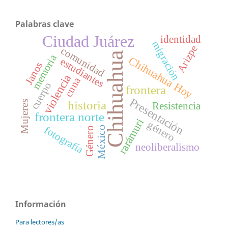
Palabras clave
Ciudad Juárez
identidad
migración
Arizpe
comunidad
Chihuahua
memoria
Chihuahua Hoy
estudiantes
Janos
violencia
cuna
cuerpo
frontera
Presentación
historia
Mujeres
Resistencia
frontera norte
rarámuri
género
fotografía
México
Género
neoliberalismo
Información
Para lectores/as