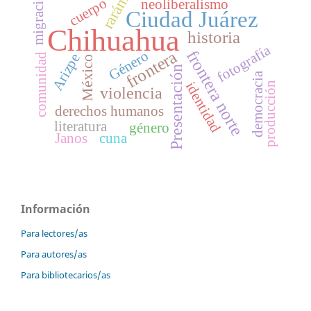
rarámuri
migración
cuerpo
neoliberalismo
Ciudad Juárez
Chihuahua
historia
fotografía
frontera norte
frontera
Género
Arizpe
comunidad
México
Presentación
democracia
identidad
producción
violencia
derechos humanos
literatura
género
Janos
cuna
Información
Para lectores/as
Para autores/as
Para bibliotecarios/as