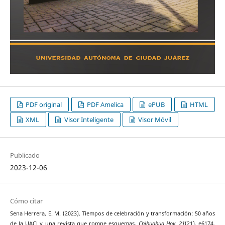
PDF original
PDF Amelica
ePUB
HTML
XML
Visor Inteligente
Visor Móvil
Publicado
2023-12-06
Cómo citar
Sena Herrera, E. M. (2023). Tiempos de celebración y transformación: 50 años
de la UACJ y una revista que rompe esquemas.
Chihuahua Hoy
,
21
(21), e6174.