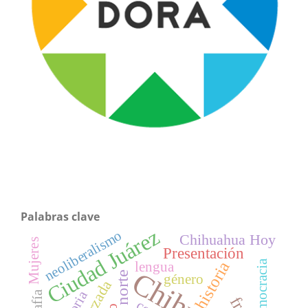
Palabras clave
Ciudad Juárez
neoliberalismo
Chihuahua Hoy
Mujeres
Presentación
historia
democracia
lengua
género