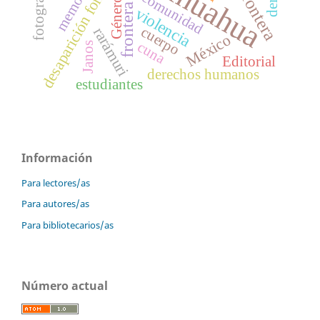
Chihuahua
frontera norte
desaparición forzada
memoria
fotografía
frontera
comunidad
Género
violencia
cuerpo
rarámuri
México
cuna
Janos
Editorial
derechos humanos
estudiantes
Información
Para lectores/as
Para autores/as
Para bibliotecarios/as
Número actual