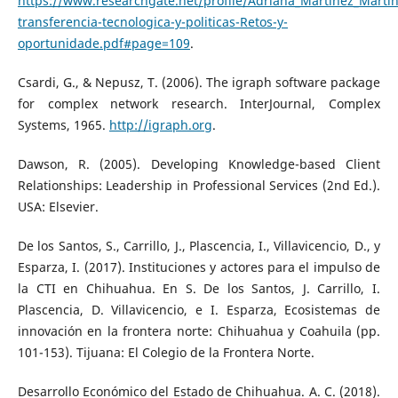
https://www.researchgate.net/profile/Adriana_Martinez_Marti
transferencia-tecnologica-y-politicas-Retos-y-
oportunidade.pdf#page=109
.
Csardi, G., & Nepusz, T. (2006). The igraph software package
for complex network research. InterJournal, Complex
Systems, 1965.
http://igraph.org
.
Dawson, R. (2005). Developing Knowledge-based Client
Relationships: Leadership in Professional Services (2nd Ed.).
USA: Elsevier.
De los Santos, S., Carrillo, J., Plascencia, I., Villavicencio, D., y
Esparza, I. (2017). Instituciones y actores para el impulso de
la CTI en Chihuahua. En S. De los Santos, J. Carrillo, I.
Plascencia, D. Villavicencio, e I. Esparza, Ecosistemas de
innovación en la frontera norte: Chihuahua y Coahuila (pp.
101-153). Tijuana: El Colegio de la Frontera Norte.
Desarrollo Económico del Estado de Chihuahua. A. C. (2018).