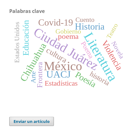
Palabras clave
Cuento
Covid-19
Educación
Historia
Estados Unidos
Teatro
Ciudad Juárez
Gobierno
Literatura
poema
Violencia
Poema
Novela
Chihuahua
cultura
México
Frontera
UACJ
historia
Poesía
Arte
Estadísticas
Enviar un artículo