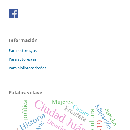
Información
Para lectores/as
Para autores/as
Para bibliotecarios/as
Palabras clave
Ciudad Juárez
Mujeres
política
Migración
Cuento
Frontera
derecho
cultura
Historia
Derecho
Arte