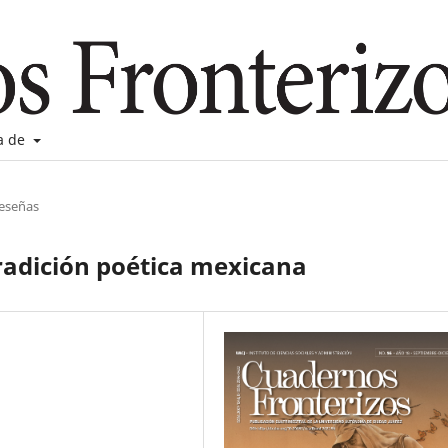
a de
reseñas
tradición poética mexicana