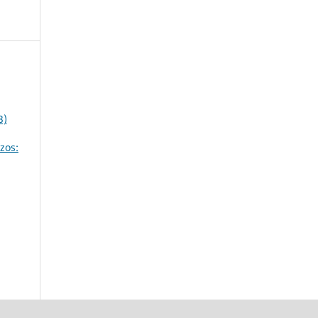
3)
zos: