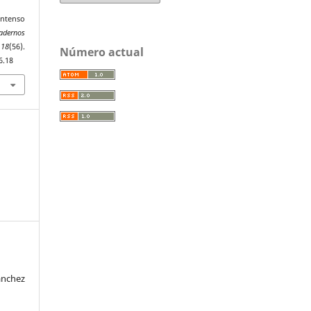
intenso
adernos
,
18
(56).
Número actual
6.18
ánchez