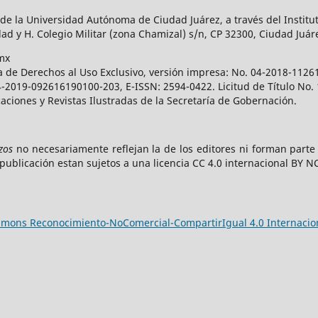
 de la Universidad Autónoma de Ciudad Juárez, a través del Institut
ad y H. Colegio Militar (zona Chamizal) s/n, CP 32300, Ciudad Juár
mx
a de Derechos al Uso Exclusivo, versión impresa: No. 04-2018-112
 04-2019-092616190100-203, E-ISSN: 2594-0422. Licitud de Título No
caciones y Revistas Ilustradas de la Secretaría de Gobernación.
zos
no necesariamente reflejan la de los editores ni forman part
publicación estan sujetos a una licencia CC 4.0 internacional BY N
ommons Reconocimiento-NoComercial-CompartirIgual 4.0 Internacio