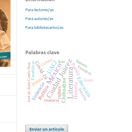
Para lectores/as
Para autores/as
Para bibliotecarios/as
Palabras clave
Cultura
Ciudad Juárez
historia
UACJ
Arte
Covid-19
Estadísticas
México
Poesía
José de Jesús Cortés Vera
Frontera
Literatura
Educación
poema
Chihuahua
Teatro
Violencia
Historia
Política
cultura
Derecho
violencia
Enviar un artículo