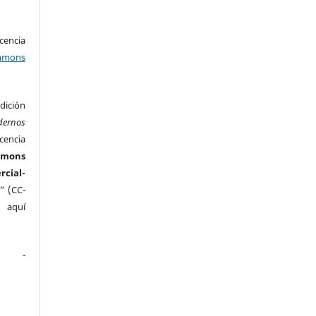
encia
mons
ición
dernos
cencia
mmons
ial-
” (CC-
e aquí
.