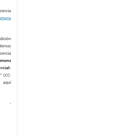
encia
mons
ición
dernos
cencia
mmons
ial-
” (CC-
e aquí
.