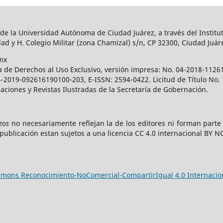
 de la Universidad Autónoma de Ciudad Juárez, a través del Institut
ad y H. Colegio Militar (zona Chamizal) s/n, CP 32300, Ciudad Juár
mx
a de Derechos al Uso Exclusivo, versión impresa: No. 04-2018-112
 04-2019-092616190100-203, E-ISSN: 2594-0422. Licitud de Título No
caciones y Revistas Ilustradas de la Secretaría de Gobernación.
zos
no necesariamente reflejan la de los editores ni forman part
publicación estan sujetos a una licencia CC 4.0 internacional BY N
ommons Reconocimiento-NoComercial-CompartirIgual 4.0 Internacio