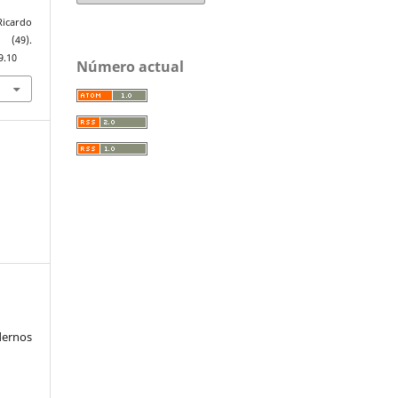
Ricardo
(49).
9.10
Número actual
ernos