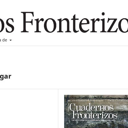
a de
lgar