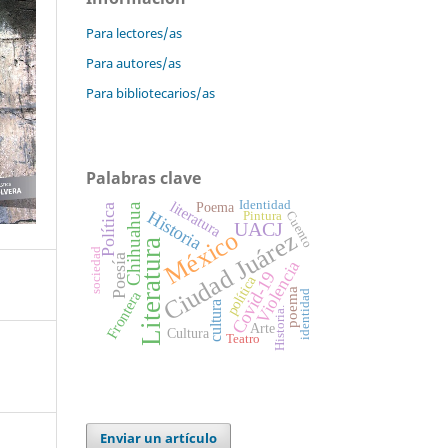
Para lectores/as
Para autores/as
Para bibliotecarios/as
Palabras clave
literatura
Identidad
Poema
Chihuahua
Política
Historia
Cuento
Pintura
UACJ
México
Ciudad Juárez
Literatura
sociedad
Poesía
Violencia
Covid-19
política
poema
Frontera
identidad
cultura
Historia.
Arte
Cultura
Teatro
Enviar un artículo