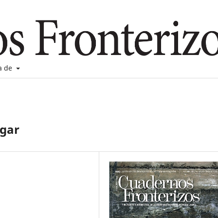
a de
lgar