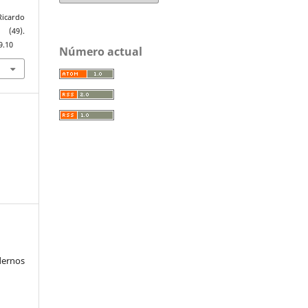
Ricardo
(49).
9.10
Número actual
ernos