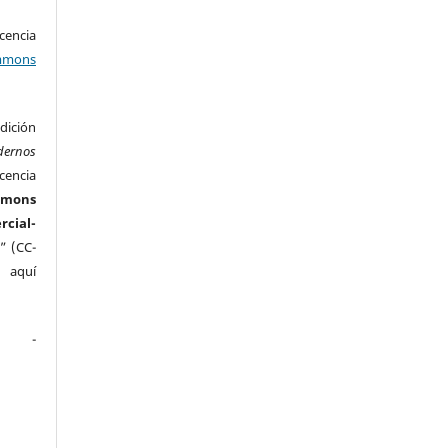
encia
mons
ición
dernos
cencia
mmons
ial-
” (CC-
e aquí
.