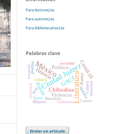
Para lectores/as
Para autores/as
Para bibliotecarios/as
Palabras clave
Covid-19
México
Ciudad Juárez
poema
sociedad
Lenguaje
Política
Historia
Literatura
Poema
UACJ
cultura
Identidad
Cultura
Poesía
identidad
historia
Arte
Chihuahua
Violencia
literatura
Teatro
Cuento
Mujeres
violencia
Enviar un artículo