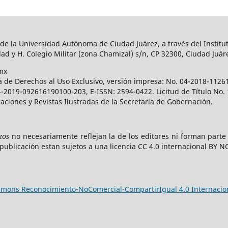
 de la Universidad Autónoma de Ciudad Juárez, a través del Institut
ad y H. Colegio Militar (zona Chamizal) s/n, CP 32300, Ciudad Juár
mx
a de Derechos al Uso Exclusivo, versión impresa: No. 04-2018-112
 04-2019-092616190100-203, E-ISSN: 2594-0422. Licitud de Título No
caciones y Revistas Ilustradas de la Secretaría de Gobernación.
zos
no necesariamente reflejan la de los editores ni forman part
publicación estan sujetos a una licencia CC 4.0 internacional BY N
ommons Reconocimiento-NoComercial-CompartirIgual 4.0 Internacio