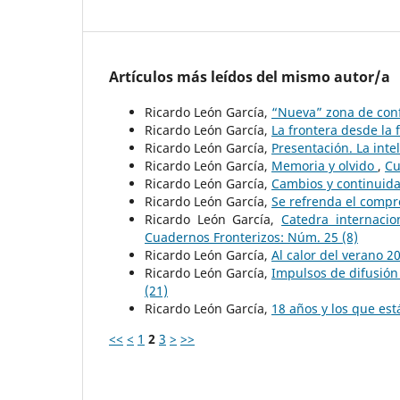
Artículos más leídos del mismo autor/a
Ricardo León García,
“Nueva” zona de conf
Ricardo León García,
La frontera desde la 
Ricardo León García,
Presentación. La intel
Ricardo León García,
Memoria y olvido
,
Cu
Ricardo León García,
Cambios y continuid
Ricardo León García,
Se refrenda el comp
Ricardo León García,
Catedra internacio
Cuadernos Fronterizos: Núm. 25 (8)
Ricardo León García,
Al calor del verano 
Ricardo León García,
Impulsos de difusión 
(21)
Ricardo León García,
18 años y los que est
<<
<
1
2
3
>
>>