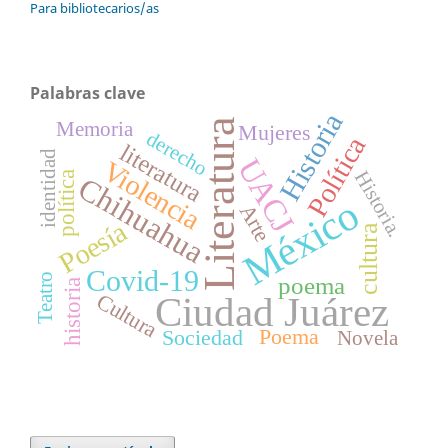
Para bibliotecarios/as
Palabras clave
Historia
Literatura
Memoria
Mujeres
derecho
Política
literatura
identidad
UACJ
Violencia
Historia.
política
Chihuahua
México
Arte
Poesía
cultura
Covid-19
Teatro
poema
historia
Cultura
Ciudad Juárez
Poema
Sociedad
Novela