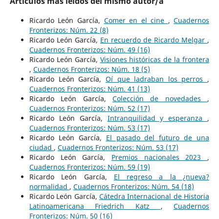
Artículos más leídos del mismo autor/a
Ricardo León García,
Comer en el cine
,
Cuadernos
Fronterizos: Núm. 22 (8)
Ricardo León García,
En recuerdo de Ricardo Melgar
,
Cuadernos Fronterizos: Núm. 49 (16)
Ricardo León García,
Visiones históricas de la frontera
,
Cuadernos Fronterizos: Núm. 18 (5)
Ricardo León García,
Oí que ladraban los perros
,
Cuadernos Fronterizos: Núm. 41 (13)
Ricardo León García,
Colección de novedades
,
Cuadernos Fronterizos: Núm. 52 (17)
Ricardo León García,
Intranquilidad y esperanza
,
Cuadernos Fronterizos: Núm. 53 (17)
Ricardo León García,
El pasado del futuro de una
ciudad
,
Cuadernos Fronterizos: Núm. 53 (17)
Ricardo León García,
Premios nacionales 2023
,
Cuadernos Fronterizos: Núm. 59 (19)
Ricardo León García,
El regreso a la ¿nueva?
normalidad
,
Cuadernos Fronterizos: Núm. 54 (18)
Ricardo León García,
Cátedra Internacional de Historia
Latinoamericana Friedrich Katz
,
Cuadernos
Fronterizos: Núm. 50 (16)