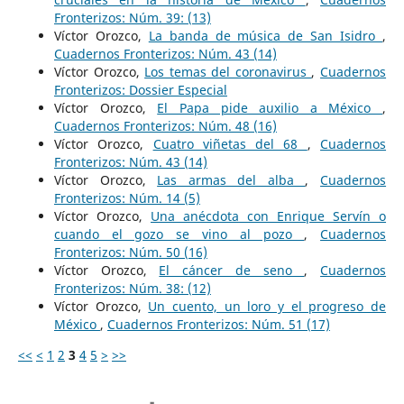
Fronterizos: Núm. 39: (13)
Víctor Orozco,
La banda de música de San Isidro
,
Cuadernos Fronterizos: Núm. 43 (14)
Víctor Orozco,
Los temas del coronavirus
,
Cuadernos
Fronterizos: Dossier Especial
Víctor Orozco,
El Papa pide auxilio a México
,
Cuadernos Fronterizos: Núm. 48 (16)
Víctor Orozco,
Cuatro viñetas del 68
,
Cuadernos
Fronterizos: Núm. 43 (14)
Víctor Orozco,
Las armas del alba
,
Cuadernos
Fronterizos: Núm. 14 (5)
Víctor Orozco,
Una anécdota con Enrique Servín o
cuando el gozo se vino al pozo
,
Cuadernos
Fronterizos: Núm. 50 (16)
Víctor Orozco,
El cáncer de seno
,
Cuadernos
Fronterizos: Núm. 38: (12)
Víctor Orozco,
Un cuento, un loro y el progreso de
México
,
Cuadernos Fronterizos: Núm. 51 (17)
<<
<
1
2
3
4
5
>
>>