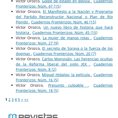
Víctor Orozco,
Golpe de estado en Bolivia
,
Cuadernos
Fronterizos: Núm. 47 (15)
Víctor Orozco,
El Manifiesto a la Nación y Programa
del Partido Reconstructor Nacional o Plan de Río
Florido
,
Cuadernos Fronterizos: Núm. 46 (15)
Víctor Orozco,
Un nuevo libro de historia que hará
historia
,
Cuadernos Fronterizos: Núm. 45 (15)
Víctor Orozco,
La mujer de manos rojas
,
Cuadernos
Fronterizos: Núm. 27 (9)
Víctor Orozco,
El secreto de Soraya o la fuerza de los
dogmas
,
Cuadernos Fronterizos: Núm. 20 (7)
Víctor Orozco,
Carlos Monsiváis, Las herencias ocultas
de la Reforma liberal del siglo XIX
,
Cuadernos
Fronterizos: Núm. 8 (2)
Víctor Orozco,
Miguel Hidalgo, la película
,
Cuadernos
Fronterizos: Núm. 16 (5)
Víctor Orozco,
Presunto culpable
,
Cuadernos
Fronterizos: Núm. 18 (5)
1
2
3
4
5
>
>>