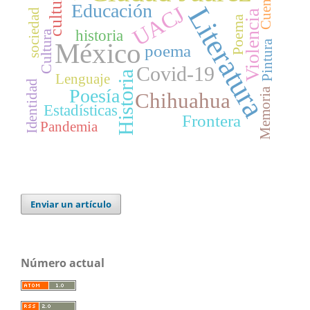
cultura
Cuento
Educación
UACJ
Literatura
sociedad
Violencia
Poema
historia
Cultura
México
Pintura
poema
Covid-19
Historia
Lenguaje
Identidad
Poesía
Memoria
Chihuahua
Estadísticas
Frontera
Pandemia
Enviar un artículo
Número actual