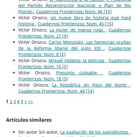
del Partido Reconstructor Nacional o Plan de Río
Florido
,
Cuadernos Fronterizos: Núm. 46 (15)
Víctor Orozco,
Un nuevo libro de historia que hará
historia
,
Cuadernos Fronterizos: Núm. 45 (15)
Víctor Orozco,
La mujer de manos rojas
,
Cuadernos
Fronterizos: Núm. 27 (9)
Víctor Orozco,
Carlos Monsiváis, Las herencias ocultas
de la Reforma liberal del siglo XIX
,
Cuadernos
Fronterizos: Núm. 8 (2)
Víctor Orozco,
Miguel Hidalgo, la película
,
Cuadernos
Fronterizos: Núm. 16 (5)
Víctor Orozco,
Presunto culpable
,
Cuadernos
Fronterizos: Núm. 18 (5)
Víctor Orozco,
La República en Paso del Norte
,
Cuadernos Fronterizos: Núm. 44 (14)
1
2
3
4
5
>
>>
Artículos similares
Sin autor Sin autor,
La exaltación de los patriotismos
,