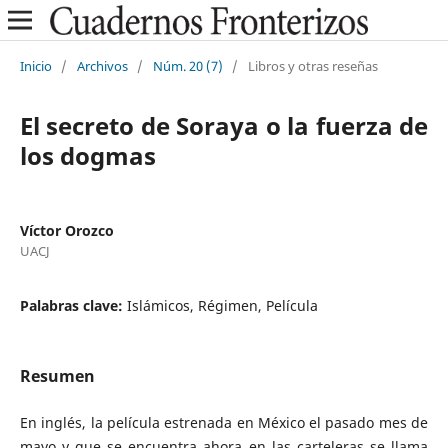
Inicio
/
Archivos
/
Núm. 20 (7)
/
Libros y otras reseñas
El secreto de Soraya o la fuerza de
los dogmas
Víctor Orozco
UACJ
Palabras clave:
Islámicos, Régimen, Película
Resumen
En inglés, la película estrenada en México el pasado mes de
mayo y que se encuentra ahora en las carteleras se llama