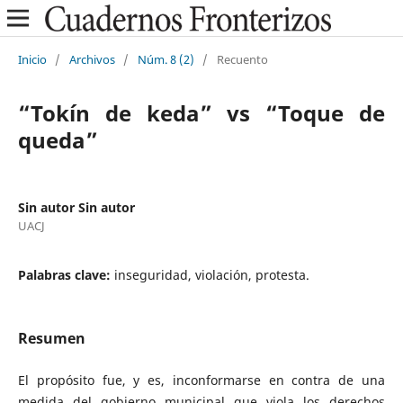
Inicio
/
Archivos
/
Núm. 8 (2)
/
Recuento
“Tokín de keda” vs “Toque de
queda”
Sin autor Sin autor
UACJ
Palabras clave:
inseguridad, violación, protesta.
Resumen
El propósito fue, y es, inconformarse en contra de una
medida del gobierno municipal que viola los derechos