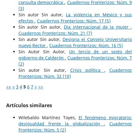
consulta democrática
,
Cuadernos Fronterizos: Núm. 9
(3)
Sin autor Sin autor,
La violencia en México y sus
efectos
,
Cuadernos Fronterizos: Núm. 17 (5)
Sin autor Sin autor,
Día internacional de la mujer
,
Cuadernos Fronterizos: Núm. 21 (7)
Sin autor Sin autor,
Designa el Consejo Universitario
nuevo Rector
,
Cuadernos Fronterizos: Núm. 16 (5)
Sin Autor Sin Autor,
Un tercio de un sexto del
gobierno de Calderón
,
Cuadernos Fronterizos: Núm. 7
(2)
Sin autor Sin autor,
Crisis política
,
Cuadernos
Fronterizos: Núm. 32 (10)
<<
<
3
4
5
6
7
>
>>
Artículos similares
Wilebaldo Martínez Toyes,
El fenómeno migratorio:
desigualdad frente la globalización
,
Cuadernos
Fronterizos: Núm. 5 (2)