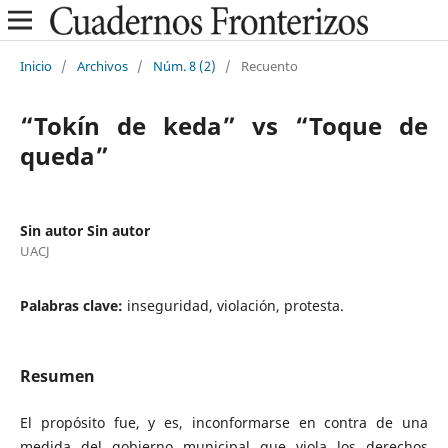
Inicio
/
Archivos
/
Núm. 8 (2)
/
Recuento
“Tokín de keda” vs “Toque de
queda”
Sin autor Sin autor
UACJ
Palabras clave:
inseguridad, violación, protesta.
Resumen
El propósito fue, y es, inconformarse en contra de una
medida del gobierno municipal que viola los derechos