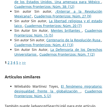
de los Estados Unidos. Una amenaza para México
,
Cuadernos Fronterizos: Núm. 38: (12)
Sin autor Sin autor,
¿Enterrar a la Revolución
Mexicana?
,
Cuadernos Fronterizos: Núm. 27 (9)
Sin autor Sin autor,
La libertad religiosa y el estado
laico
,
Cuadernos Fronterizos: Núm. 20 (7)
Sin Autor Sin Autor,
Mentes brillantes
,
Cuadernos
Fronterizos: Núm. 15 (5)
Sin autor Sin autor,
Centenario de la Revolución Rusa
,
Cuadernos Fronterizos: Núm. 41 (13)
Sin Autor Sin Autor,
La Defensoría de los Derechos
Universitarios
,
Cuadernos Fronterizos: Núm. 7 (2)
1
2
3
4
5
>
>>
Artículos similares
Wilebaldo Martínez Toyes,
El fenómeno migratorio:
desigualdad frente la globalización
,
Cuadernos
Fronterizos: Núm. 5 (2)
También puede {advancedSearchLink} para este artículo.