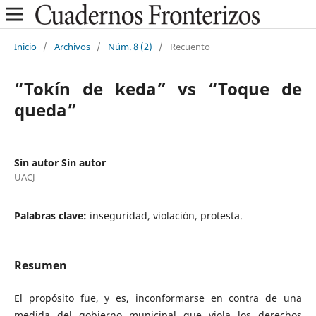
Inicio
/
Archivos
/
Núm. 8 (2)
/
Recuento
“Tokín de keda” vs “Toque de
queda”
Sin autor Sin autor
UACJ
Palabras clave:
inseguridad, violación, protesta.
Resumen
El propósito fue, y es, inconformarse en contra de una
medida del gobierno municipal que viola los derechos