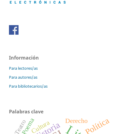
Información
Para lectores/as
Para autores/as
Para bibliotecarios/as
Palabras clave
Política
Poema
Derecho
Teatro
Cultura
Historia