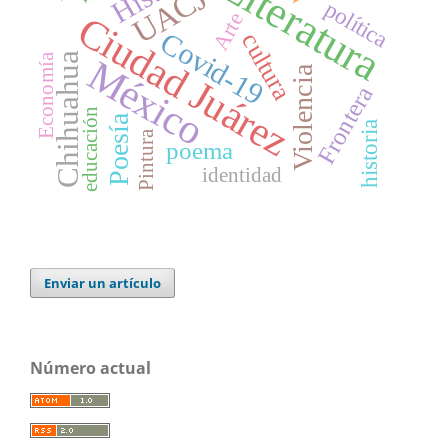
Literatura
UACJ
política
Ciudad Juárez
Arte
Covid-19
cultura
Chihuahua
Economía
México
Violencia
Frontera
educación
Poesía
historia
Pintura
poema
identidad
Enviar un artículo
Número actual