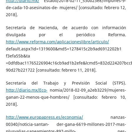
http://diario.mx/
Estado/2018-02-11_530b23e8/impunes-9-
de-cada-10-asesinatos-de- mujeres/ [consultado: febrero 12,
2018].
Secretaría de Hacienda, de acuerdo con información
divulgada por el periódico Reforma.
http://www.reforma.com/aplicacioneslibre/articulo/
default.aspx?id=1319600&md5=1278415c2b9ad6912202b1
f3efa55b&ta
=0dfdbac11765226904c16cb9ad1b2efe&lcmd5=832d224207bcc
90d27b221722 [consultado: febrero 11, 2018].
Secretaría del Trabajo y Previsión Social (STPS).
http://diario.mx/Eco-
nomia/2018-02-09_a2eb3229/mujeres-
ganan-22-menos-que-hombres/ [consultado: febrero 10,
2018].
http://www.europapress.es/economia/
nanzas-
00340/noticia-santan- der-gana-6619-millones-2017-mas-
plusvalias-saneamientos-897-millo- nes-