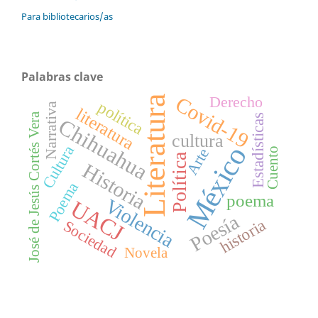
Para bibliotecarios/as
Palabras clave
Covid-19
Literatura
Derecho
política
Narrativa
literatura
José de Jesús Cortés Vera
Estadísticas
Chihuahua
cultura
México
Cultura
Arte
Cuento
Política
Historia
Poema
poema
Violencia
UACJ
Poesía
historia
Sociedad
Novela