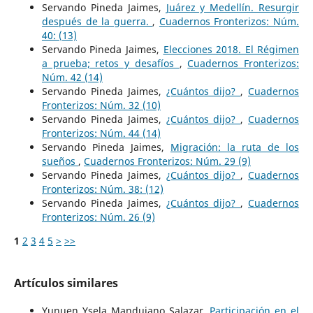
Servando Pineda Jaimes,
Juárez y Medellín. Resurgir
después de la guerra.
,
Cuadernos Fronterizos: Núm.
40: (13)
Servando Pineda Jaimes,
Elecciones 2018. El Régimen
a prueba; retos y desafíos
,
Cuadernos Fronterizos:
Núm. 42 (14)
Servando Pineda Jaimes,
¿Cuántos dijo?
,
Cuadernos
Fronterizos: Núm. 32 (10)
Servando Pineda Jaimes,
¿Cuántos dijo?
,
Cuadernos
Fronterizos: Núm. 44 (14)
Servando Pineda Jaimes,
Migración: la ruta de los
sueños
,
Cuadernos Fronterizos: Núm. 29 (9)
Servando Pineda Jaimes,
¿Cuántos dijo?
,
Cuadernos
Fronterizos: Núm. 38: (12)
Servando Pineda Jaimes,
¿Cuántos dijo?
,
Cuadernos
Fronterizos: Núm. 26 (9)
1
2
3
4
5
>
>>
Artículos similares
Yunuen Ysela Mandujano Salazar,
Participación en el