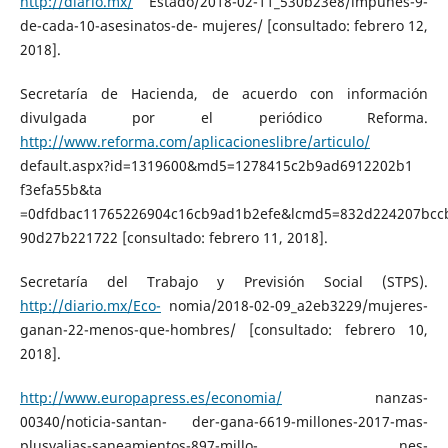
http://diario.mx/
Estado/2018-02-11_530b23e8/impunes-9-
de-cada-10-asesinatos-de- mujeres/ [consultado: febrero 12,
2018].
Secretaría de Hacienda, de acuerdo con información
divulgada por el periódico Reforma.
http://www.reforma.com/aplicacioneslibre/articulo/
default.aspx?id=1319600&md5=1278415c2b9ad6912202b1
f3efa55b&ta
=0dfdbac11765226904c16cb9ad1b2efe&lcmd5=832d224207bcc
90d27b221722 [consultado: febrero 11, 2018].
Secretaría del Trabajo y Previsión Social (STPS).
http://diario.mx/Eco-
nomia/2018-02-09_a2eb3229/mujeres-
ganan-22-menos-que-hombres/ [consultado: febrero 10,
2018].
http://www.europapress.es/economia/
nanzas-
00340/noticia-santan- der-gana-6619-millones-2017-mas-
plusvalias-saneamientos-897-millo- nes-