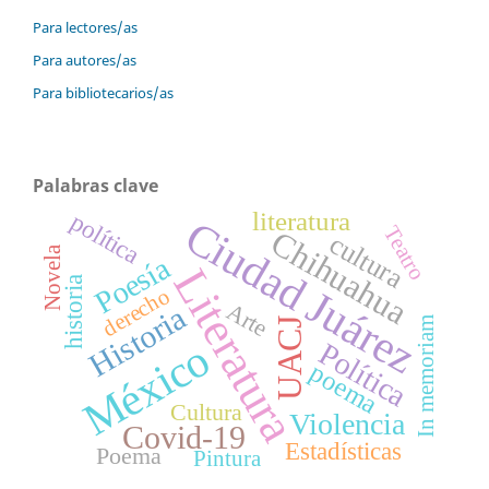
Para lectores/as
Para autores/as
Para bibliotecarios/as
Palabras clave
literatura
política
Ciudad Juárez
Teatro
Chihuahua
cultura
Novela
Poesía
Literatura
historia
derecho
Arte
Historia
In memoriam
UACJ
México
Política
poema
Cultura
Violencia
Covid-19
Estadísticas
Poema
Pintura