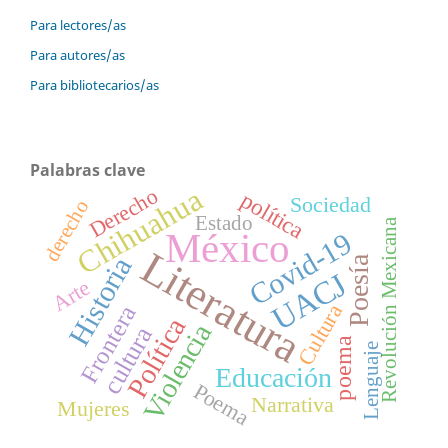
Para lectores/as
Para autores/as
Para bibliotecarios/as
Palabras clave
Chihuahua
Derecho
política
Sociedad
derecho
Estado
Revolución Mexicana
México
Covid-19
Literatura
Historia
Poesía
UACJ
Arte
Cultura
Frontera
Política
Violencia
cultura
poema
Lenguaje
Educación
Poema
Narrativa
Mujeres