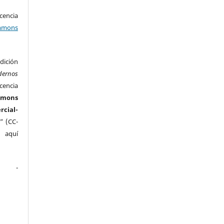
encia
mons
ición
dernos
cencia
mmons
ial-
” (CC-
e aquí
.