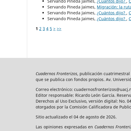
Servando Pineda Jaimes,
¿Cuántos dijo?
,
C
Servando Pineda Jaimes,
Migración: la rut
Servando Pineda Jaimes,
¿Cuántos dijo?
,
C
Servando Pineda Jaimes,
¿Cuántos dijo?
,
C
1
2
3
4
5
>
>>
Cuadernos Fronterizos
, publicación cuatrimestral
que se publica con fondos propios. Av. Universid
Correo electrónico: cuadernosfronterizos@uacj.
Editor responsable: Ricardo León García. Reserv
Derechos al Uso Exclusivo, versión digital: No.
otorgados por la Comisión Calificadora de Publi
Sitio actualizado el 04 de agosto de 2026.
Las opiniones expresadas en
Cuadernos Fronteri