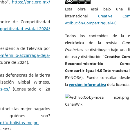
umbo”.
https://onc.org.mx/
Esta obra está bajo una lic
internacional
Creative Com
Índice de Competitividad
Atribución-CompartirIgual 4.0
.
mpetitividad-estatal-2024/
Todos los contenidos de la ed
electrónica de la revista
Cua
residencia de Televisa por
Fronterizos
se distribuyen bajo una li
om/emilio-azcarraga-deja-
de uso y distribución “
Creative Co
tubre de 2024).
Reconocimiento-No Comerc
Compartir Igual 4.0 Internacional
nas defensoras de la tierra
BY-NC-SA). Puede consultar desd
zación Global Witness.
la
versión informativa
de la licencia
s-es/
(Consultado el 28
futbolistas mejor pagados
iénes son?
d/futbolistas-mejor-
e 2024.