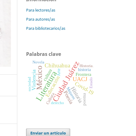
Para lectores/as
Para autores/as
Para bibliotecarios/as
Palabras clave
Ciudad Juárez
Novela
Chihuahua
Historia.
México
historia
cultura
Arte
Literatura
Violencia
Frontera
Educación
UACJ
sociedad
Estado
Covid-19
Historia
Mujeres
Poesía
Cultura
poema
derecho
Enviar un artículo