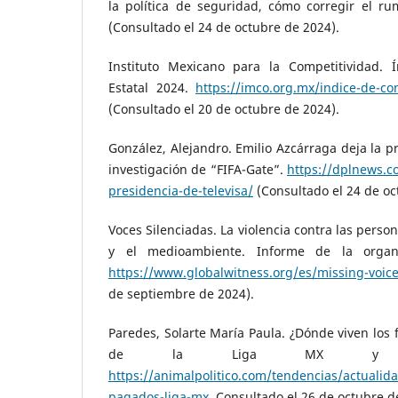
la política de seguridad, cómo corregir el r
(Consultado el 24 de octubre de 2024).
Instituto Mexicano para la Competitividad. 
Estatal 2024.
https://imco.org.mx/indice-de-co
(Consultado el 20 de octubre de 2024).
González, Alejandro. Emilio Azcárraga deja la p
investigación de “FIFA-Gate”.
https://dplnews.c
presidencia-de-televisa/
(Consultado el 24 de oc
Voces Silenciadas. La violencia contra las perso
y el medioambiente. Informe de la organi
https://www.globalwitness.org/es/missing-voice
de septiembre de 2024).
Paredes, Solarte María Paula. ¿Dónde viven los 
de la Liga MX y qu
https://animalpolitico.com/tendencias/actualida
pagados-liga-mx
. Consultado el 26 de octubre d