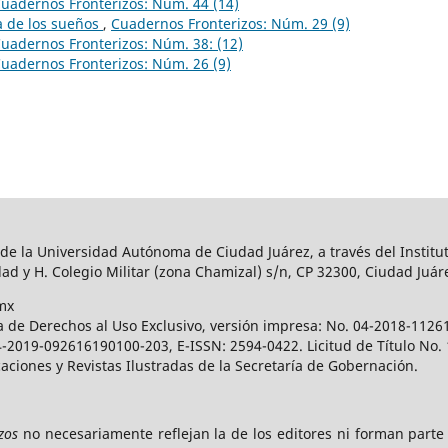
uadernos Fronterizos: Núm. 44 (14)
a de los sueños
,
Cuadernos Fronterizos: Núm. 29 (9)
uadernos Fronterizos: Núm. 38: (12)
uadernos Fronterizos: Núm. 26 (9)
 de la Universidad Autónoma de Ciudad Juárez, a través del Institut
ad y H. Colegio Militar (zona Chamizal) s/n, CP 32300, Ciudad Juár
mx
a de Derechos al Uso Exclusivo, versión impresa: No. 04-2018-112
 04-2019-092616190100-203, E-ISSN: 2594-0422. Licitud de Título No
caciones y Revistas Ilustradas de la Secretaría de Gobernación.
zos
no necesariamente reflejan la de los editores ni forman part