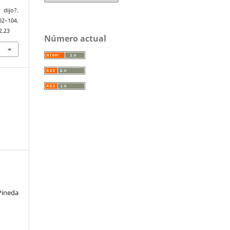
dijo?.
2–104.
2.23
Número actual
Pineda