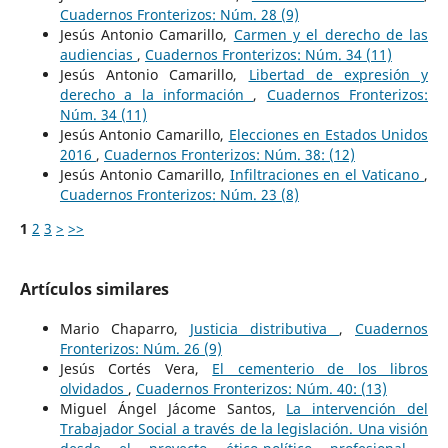
Cuadernos Fronterizos: Núm. 28 (9)
Jesús Antonio Camarillo,
Carmen y el derecho de las
audiencias
,
Cuadernos Fronterizos: Núm. 34 (11)
Jesús Antonio Camarillo,
Libertad de expresión y
derecho a la información
,
Cuadernos Fronterizos:
Núm. 34 (11)
Jesús Antonio Camarillo,
Elecciones en Estados Unidos
2016
,
Cuadernos Fronterizos: Núm. 38: (12)
Jesús Antonio Camarillo,
Infiltraciones en el Vaticano
,
Cuadernos Fronterizos: Núm. 23 (8)
1
2
3
>
>>
Artículos similares
Mario Chaparro,
Justicia distributiva
,
Cuadernos
Fronterizos: Núm. 26 (9)
Jesús Cortés Vera,
El cementerio de los libros
olvidados
,
Cuadernos Fronterizos: Núm. 40: (13)
Miguel Ángel Jácome Santos,
La intervención del
Trabajador Social a través de la legislación. Una visión