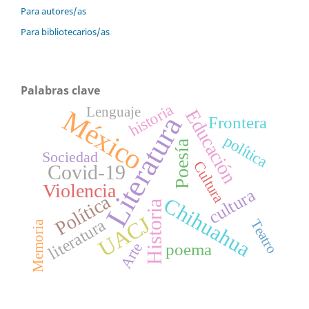
Para autores/as
Para bibliotecarios/as
Palabras clave
historia
Lenguaje
México
Educación
Literatura
Frontera
política
Poesía
Sociedad
Cultura
Covid-19
Violencia
cultura
Política
Chihuahua
Historia
UACJ
literatura
Teatro
Memoria
Arte
poema