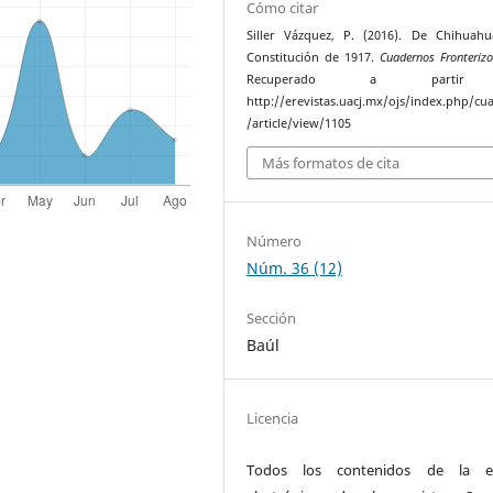
Cómo citar
Siller Vázquez, P. (2016). De Chihuah
Constitución de 1917.
Cuadernos Fronterizo
Recuperado a parti
http://erevistas.uacj.mx/ojs/index.php/cu
/article/view/1105
Más formatos de cita
Número
Núm. 36 (12)
Sección
Baúl
Licencia
Todos los contenidos de la ed