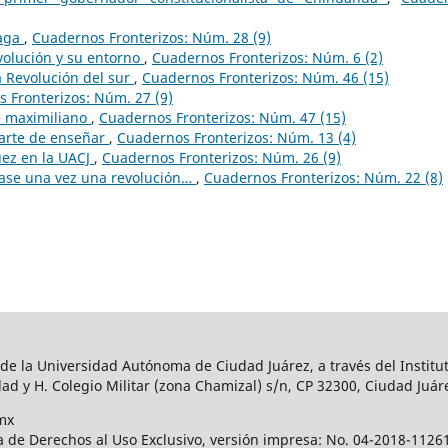
naga
,
Cuadernos Fronterizos: Núm. 28 (9)
evolución y su entorno
,
Cuadernos Fronterizos: Núm. 6 (2)
 Revolución del sur
,
Cuadernos Fronterizos: Núm. 46 (15)
 Fronterizos: Núm. 27 (9)
e maximiliano
,
Cuadernos Fronterizos: Núm. 47 (15)
 arte de enseñar
,
Cuadernos Fronterizos: Núm. 13 (4)
ez en la UACJ
,
Cuadernos Fronterizos: Núm. 26 (9)
rase una vez una revolución…
,
Cuadernos Fronterizos: Núm. 22 (8)
 de la Universidad Autónoma de Ciudad Juárez, a través del Institut
ad y H. Colegio Militar (zona Chamizal) s/n, CP 32300, Ciudad Juár
mx
a de Derechos al Uso Exclusivo, versión impresa: No. 04-2018-112