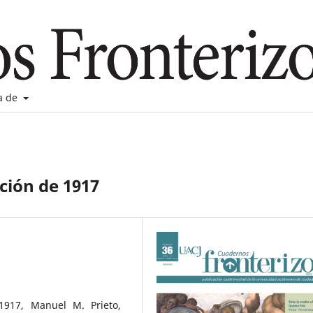
a de
ción de 1917
1917, Manuel M. Prieto,