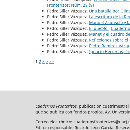
Fronterizos: Núm. 29 (9)
Pedro Siller Vázquez,
Una batalla por Oji
Pedro Siller Vázquez,
La escritura de la R
Pedro Siller Vázquez,
Manuel Asúnsolo y la
Pedro Siller Vázquez,
El pueblo
,
Cuadernos
Pedro Siller Vázquez,
Manet y el cuadro d
Pedro Siller Vázquez,
Reflexiones sobre el
Pedro Siller Vázquez,
Pedro Ramírez Vázqu
Pedro Siller Vázquez,
Ignacio Herrerías, é
1
2
3
>
>>
Cuadernos Fronterizos
, publicación cuatrimestral
que se publica con fondos propios. Av. Universid
Correo electrónico: cuadernosfronterizos@uacj.
Editor responsable: Ricardo León García. Reserv