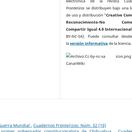
electrónica de la revista
Cua
Fronterizos
se distribuyen bajo una li
de uso y distribución “
Creative Co
Reconocimiento-No Comerc
Compartir Igual 4.0 Internacional
BY-NC-SA). Puede consultar desd
la
versión informativa
de la licencia
 Guerra Mundial
,
Cuadernos Fronterizos: Núm. 32 (10)
 primer gobernador constitucionalista de Chihuahua
,
Cuade