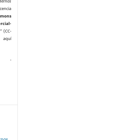
dernos
cencia
mmons
ial-
” (CC-
e aquí
.
rnos