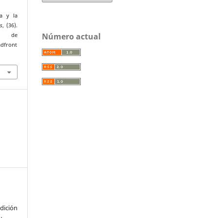
ua y la
s
, (36).
Número actual
r de
adfront
ición