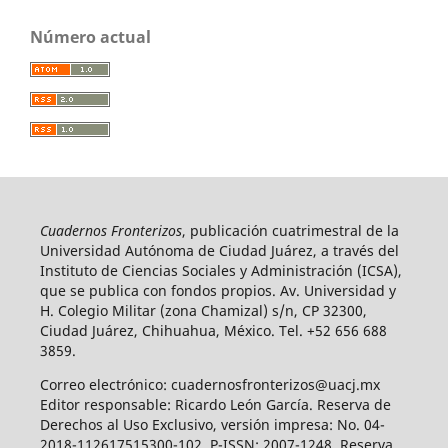
Número actual
Cuadernos Fronterizos
, publicación cuatrimestral de la
Universidad Autónoma de Ciudad Juárez, a través del
Instituto de Ciencias Sociales y Administración (ICSA),
que se publica con fondos propios. Av. Universidad y
H. Colegio Militar (zona Chamizal) s/n, CP 32300,
Ciudad Juárez, Chihuahua, México. Tel. +52 656 688
3859.
Correo electrónico: cuadernosfronterizos@uacj.mx
Editor responsable: Ricardo León García. Reserva de
Derechos al Uso Exclusivo, versión impresa: No. 04-
2018-112617515300-102, P-ISSN: 2007-1248. Reserva