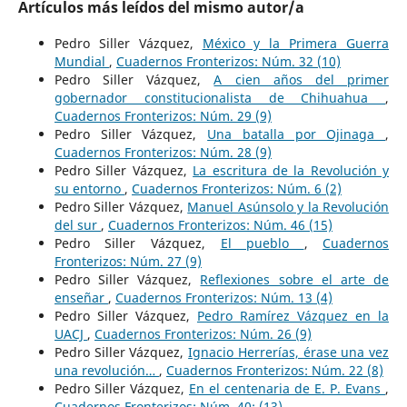
Artículos más leídos del mismo autor/a
Pedro Siller Vázquez,
México y la Primera Guerra
Mundial
,
Cuadernos Fronterizos: Núm. 32 (10)
Pedro Siller Vázquez,
A cien años del primer
gobernador constitucionalista de Chihuahua
,
Cuadernos Fronterizos: Núm. 29 (9)
Pedro Siller Vázquez,
Una batalla por Ojinaga
,
Cuadernos Fronterizos: Núm. 28 (9)
Pedro Siller Vázquez,
La escritura de la Revolución y
su entorno
,
Cuadernos Fronterizos: Núm. 6 (2)
Pedro Siller Vázquez,
Manuel Asúnsolo y la Revolución
del sur
,
Cuadernos Fronterizos: Núm. 46 (15)
Pedro Siller Vázquez,
El pueblo
,
Cuadernos
Fronterizos: Núm. 27 (9)
Pedro Siller Vázquez,
Reflexiones sobre el arte de
enseñar
,
Cuadernos Fronterizos: Núm. 13 (4)
Pedro Siller Vázquez,
Pedro Ramírez Vázquez en la
UACJ
,
Cuadernos Fronterizos: Núm. 26 (9)
Pedro Siller Vázquez,
Ignacio Herrerías, érase una vez
una revolución…
,
Cuadernos Fronterizos: Núm. 22 (8)
Pedro Siller Vázquez,
En el centenaria de E. P. Evans
,
Cuadernos Fronterizos: Núm. 40: (13)