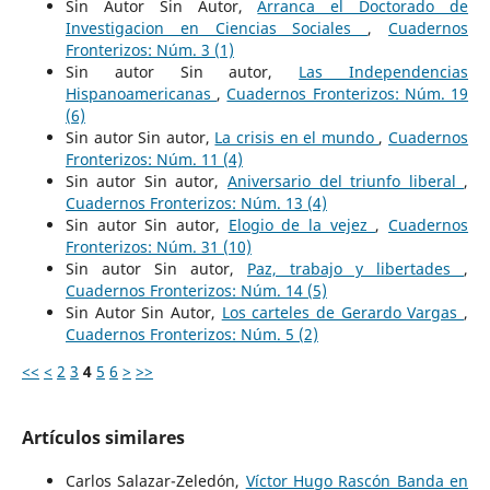
Sin Autor Sin Autor,
Arranca el Doctorado de
Investigacion en Ciencias Sociales
,
Cuadernos
Fronterizos: Núm. 3 (1)
Sin autor Sin autor,
Las Independencias
Hispanoamericanas
,
Cuadernos Fronterizos: Núm. 19
(6)
Sin autor Sin autor,
La crisis en el mundo
,
Cuadernos
Fronterizos: Núm. 11 (4)
Sin autor Sin autor,
Aniversario del triunfo liberal
,
Cuadernos Fronterizos: Núm. 13 (4)
Sin autor Sin autor,
Elogio de la vejez
,
Cuadernos
Fronterizos: Núm. 31 (10)
Sin autor Sin autor,
Paz, trabajo y libertades
,
Cuadernos Fronterizos: Núm. 14 (5)
Sin Autor Sin Autor,
Los carteles de Gerardo Vargas
,
Cuadernos Fronterizos: Núm. 5 (2)
<<
<
2
3
4
5
6
>
>>
Artículos similares
Carlos Salazar-Zeledón,
Víctor Hugo Rascón Banda en