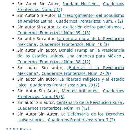
Sin Autor Sin Autor,
Saddam Hussein
,
Cuadernos
Fronterizos: Núm. 7 (2)
Sin Autor Sin Autor,
El “resurgimiento” del populismo
en América Latina
,
Cuadernos Fronterizos: Núm. 7 (2)
Sin autor Sin autor,
La exaltación de los patriotismos
,
Cuadernos Fronterizos: Núm. 39: (13)
Sin autor Sin autor,
La pintura mural de la Revolución
mexicana
,
Cuadernos Fronterizos: Núm. 10 (3)
Sin autor Sin autor,
Donald Trump en la Presidencia
de los Estados Unidos. Una amenaza para México
,
Cuadernos Fronterizos: Núm. 38: (12)
Sin autor Sin autor,
¿Enterrar a la Revolución
Mexicana?
,
Cuadernos Fronterizos: Núm. 27 (9)
Sin autor Sin autor,
La libertad religiosa y el estado
laico
,
Cuadernos Fronterizos: Núm. 20 (7)
Sin Autor Sin Autor,
Mentes brillantes
,
Cuadernos
Fronterizos: Núm. 15 (5)
Sin autor Sin autor,
Centenario de la Revolución Rusa
,
Cuadernos Fronterizos: Núm. 41 (13)
Sin Autor Sin Autor,
La Defensoría de los Derechos
Universitarios
,
Cuadernos Fronterizos: Núm. 7 (2)
1
2
3
4
5
>
>>