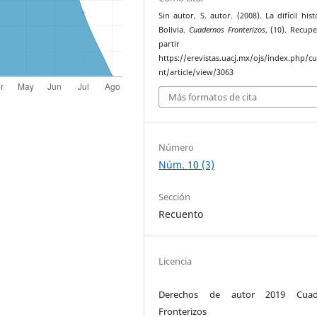
Sin autor, S. autor. (2008). La difícil his
Bolivia.
Cuadernos Fronterizos
, (10). Recup
partir 
https://erevistas.uacj.mx/ojs/index.php/c
nt/article/view/3063
Más formatos de cita
Número
Núm. 10 (3)
Sección
Recuento
Licencia
Derechos de autor 2019 Cuad
Fronterizos