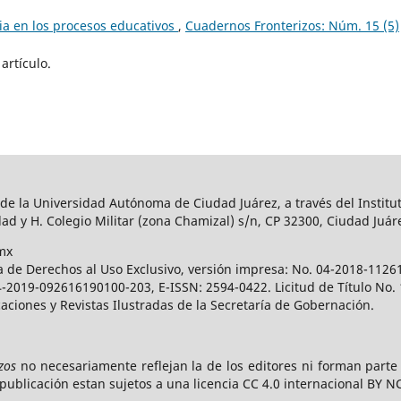
a en los procesos educativos
,
Cuadernos Fronterizos: Núm. 15 (5)
artículo.
 de la Universidad Autónoma de Ciudad Juárez, a través del Institut
ad y H. Colegio Militar (zona Chamizal) s/n, CP 32300, Ciudad Juár
mx
a de Derechos al Uso Exclusivo, versión impresa: No. 04-2018-112
 04-2019-092616190100-203, E-ISSN: 2594-0422. Licitud de Título No
caciones y Revistas Ilustradas de la Secretaría de Gobernación.
zos
no necesariamente reflejan la de los editores ni forman part
publicación estan sujetos a una licencia CC 4.0 internacional BY N