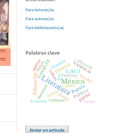
Para lectores/as
Para autores/as
Para bibliotecarios/as
Palabras clave
Frontera
política
educación
Covid-19
Violencia
Pintura
Historia
UACJ
cultura
Educación
Literatura
sociedad
Pandemia
Arte
México
Poesía
literatura
Cultura
Política
historia
poema
Poema
Gobierno
Economía
Cuento
Enviar un artículo