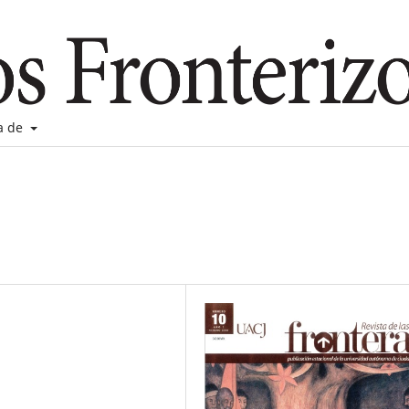
a de
.