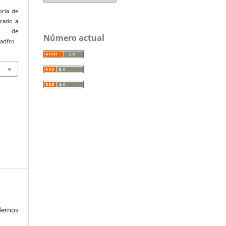
toria de
erado a
de
Número actual
uadfro
ernos