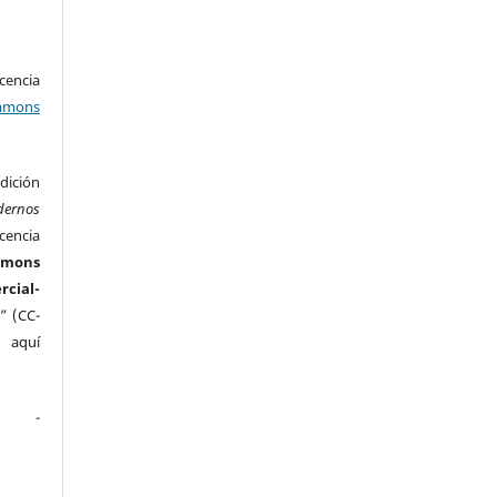
encia
mons
ición
dernos
cencia
mmons
ial-
” (CC-
e aquí
.