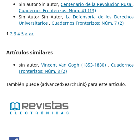
Sin autor Sin autor,
Centenario de la Revolución Rusa
,
Cuadernos Fronterizos: Núm. 41 (13)
Sin Autor Sin Autor,
La Defensoría de los Derechos
Universitarios
,
Cuadernos Fronterizos: Núm. 7 (2)
1
2
3
4
5
>
>>
Artículos similares
sin autor,
Vincent Van Gogh (1853-1880)
,
Cuadernos
Fronterizos: Núm. 8 (2)
También puede {advancedSearchLink} para este artículo.