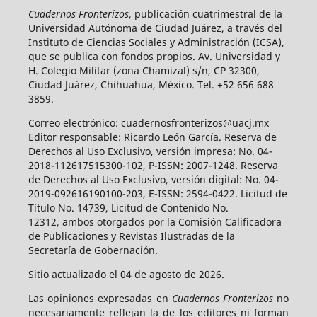
Cuadernos Fronterizos
, publicación cuatrimestral de la
Universidad Autónoma de Ciudad Juárez, a través del
Instituto de Ciencias Sociales y Administración (ICSA),
que se publica con fondos propios. Av. Universidad y
H. Colegio Militar (zona Chamizal) s/n, CP 32300,
Ciudad Juárez, Chihuahua, México. Tel. +52 656 688
3859.
Correo electrónico: cuadernosfronterizos@uacj.mx
Editor responsable: Ricardo León García. Reserva de
Derechos al Uso Exclusivo, versión impresa: No. 04-
2018-112617515300-102, P-ISSN: 2007-1248. Reserva
de Derechos al Uso Exclusivo, versión digital: No. 04-
2019-092616190100-203, E-ISSN: 2594-0422. Licitud de
Título No. 14739, Licitud de Contenido No.
12312, ambos otorgados por la Comisión Calificadora
de Publicaciones y Revistas Ilustradas de la
Secretaría de Gobernación.
Sitio actualizado el 04 de agosto de 2026.
Las opiniones expresadas en
Cuadernos Fronterizos
no
necesariamente reflejan la de los editores ni forman