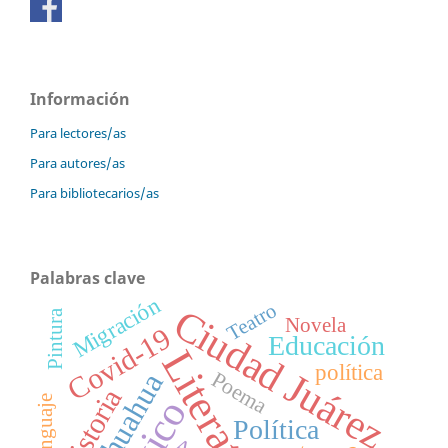
Información
Para lectores/as
Para autores/as
Para bibliotecarios/as
Palabras clave
Migración
Teatro
Ciudad Juárez
Pintura
Novela
Covid-19
Educación
Literatura
política
Chihuahua
Poema
Historia
Lenguaje
Política