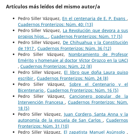
Artículos más leídos del mismo autor/a
Pedro Siller Vázquez,
En el centenaria de E. P. Evans
,
Cuadernos Fronterizos: Núm. 40: (13)
Pedro Siller Vázquez,
La Revolución que devora a sus
propios hijos…
,
Cuadernos Fronterizos: Núm. 17 (5)
Pedro Siller Vázquez,
De Chihuahua y la Constitución
de 1917
,
Cuadernos Fronterizos: Núm. 36 (12)
Pedro Siller Vázquez,
Nombramiento de Profesor
Emérito y homenaje al doctor Víctor Orozco en la UACJ
,
Cuadernos Fronterizos: Núm. 22 (8)
Pedro Siller Vázquez,
El libro que doña Laura quiso
escribir
,
Cuadernos Fronterizos: Núm. 24 (8)
Pedro Siller Vázquez,
Sobre el Centenario y el
Bicentenario
,
Cuadernos Fronterizos: Núm. 16 (5)
Pedro Siller Vázquez,
Cancionero popular de la
Intervención Francesa
,
Cuadernos Fronterizos: Núm.
18 (5)
Pedro Siller Vázquez,
Juan Cordero, Santa Anna y la
autonomía de la escuela de San Carlos
,
Cuadernos
Fronterizos: Núm. 31 (10)
Pedro Siller Vázquez,
El zapatista Manuel Asúnsolo
,