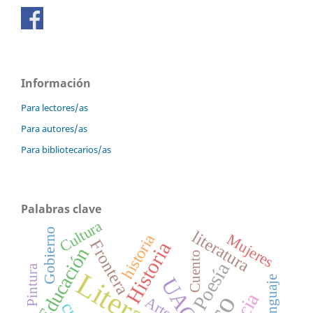
Información
Para lectores/as
Para autores/as
Para bibliotecarios/as
Palabras clave
Cultura
Gobierno
literatura
Mujeres
historia
Frontera
Historia
Educación
Cuento
Poesía
Pintura
Literatura
UACJ
Lenguaje
Arte