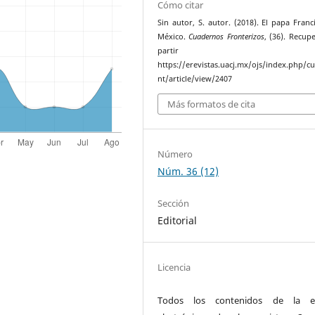
Cómo citar
Sin autor, S. autor. (2018). El papa Franc
México.
Cuadernos Fronterizos
, (36). Recup
partir 
https://erevistas.uacj.mx/ojs/index.php/c
nt/article/view/2407
Más formatos de cita
Número
Núm. 36 (12)
Sección
Editorial
Licencia
Todos los contenidos de la ed