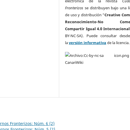
electrónica de la revista
Cua
Fronterizos
se distribuyen bajo una li
de uso y distribución “
Creative Co
Reconocimiento-No Comerc
Compartir Igual 4.0 Internacional
BY-NC-SA). Puede consultar desd
la
versión informativa
de la licencia
nos Fronterizos: Núm. 6 (2)
rnos Fronterizos: Núm. 5 (2)