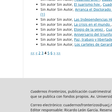
Sin autor Sin autor,
El juarismo hoy
,
Cuade
Sin Autor Sin Autor,
Arranca el Doctorado 
(1)
Sin autor Sin autor,
Las Independencias 
Sin autor Sin autor,
La crisis en el mundo
Sin autor Sin autor,
Elogio de la vejez
,
Cua
Sin autor Sin autor,
Aniversario del triunfo
Sin autor Sin autor,
Paz, trabajo y liberta
Sin Autor Sin Autor,
Los carteles de Gerar
<<
<
2
3
4
5
6
>
>>
Cuadernos Fronterizos
, publicación cuatrimestral
que se publica con fondos propios. Av. Universid
Correo electrónico: cuadernosfronterizos@uacj.
Editor responsable: Ricardo León García. Reserv