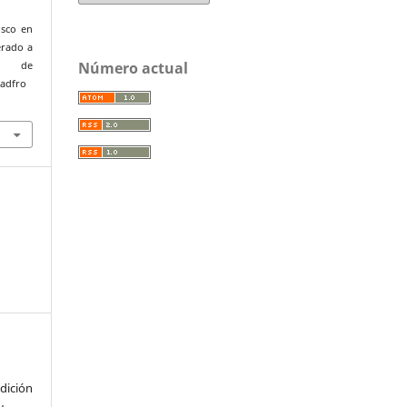
isco en
erado a
Número actual
de
uadfro
ición