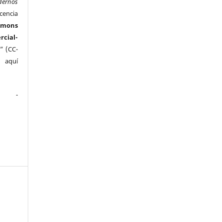
dernos
cencia
mmons
ial-
” (CC-
e aquí
.