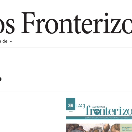
a de
o