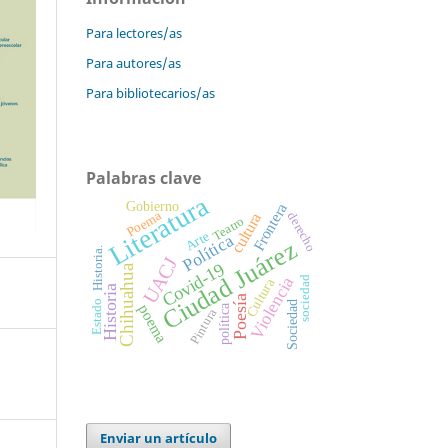
Para lectores/as
Para autores/as
Para bibliotecarios/as
Palabras clave
Literatura
Gobierno
Frontera
Poema
derecho
cultura
Teatro
Arte
Política
Ciudad Juárez
Historia.
UACJ
Covid-19
Chihuahua
Violencia
sociedad
Cultura
Historia
Poesía
Estado
Sociedad
poema
política
Pintura
Enviar un artículo