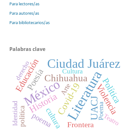
Para lectores/as
Para autores/as
Para bibliotecarios/as
Palabras clave
Ciudad Juárez
Educación
derecho
Poesía
Cultura
Literatura
Chihuahua
Política
México
Covid-19
Arte
Violencia
Historia
UACJ
Identidad
Poema
política
cultura
poema
Teatro
Frontera