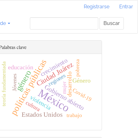
Registrarse
Entrar
 de
Buscar
Palabras clave
crecimiento
políticas públicas
pobreza
Ciudad Juárez
teoría fundamentada
educación
género
desarrollo
regiones
Jóvenes
Género
mujer
Gobierno abierto
México
Covid-19
violencia
cultura
Estados Unidos
trabajo