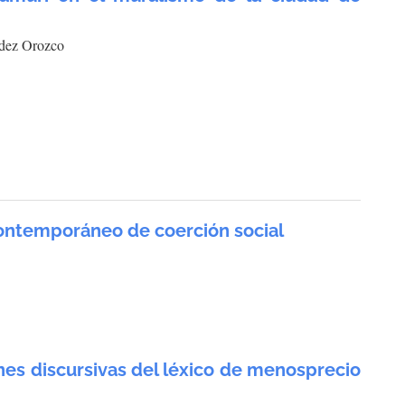
ndez Orozco
ontemporáneo de coerción social
nes discursivas del léxico de menosprecio