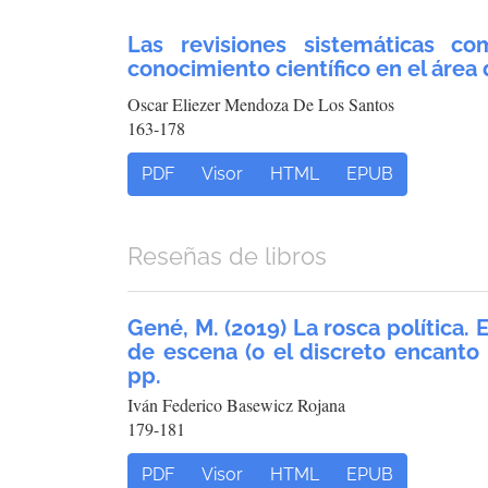
Las revisiones sistemáticas co
conocimiento científico en el área
Oscar Eliezer Mendoza De Los Santos
163-178
PDF
Visor
HTML
EPUB
Reseñas de libros
Gené, M. (2019) La rosca política. 
de escena (o el discreto encanto 
pp.
Iván Federico Basewicz Rojana
179-181
PDF
Visor
HTML
EPUB