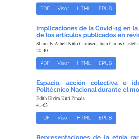
PDF
Visor
HTML
EPUB
Implicaciones de la Covid-19 en la
de los artículos publicados en rev
Shamaly Alhelí Niño Carrasco, Juan Carlos Castell
20-40
PDF
Visor
HTML
EPUB
Espacio, acción colectiva e id
Politécnico Nacional durante el mo
Edith Elvira Kuri Pineda
41-63
PDF
Visor
HTML
EPUB
Representaciones de la etnia ra