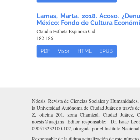
Lamas, Marta. 2018. Acoso. ¿Denu
México: Fondo de Cultura Económic
Claudia Esthela Espinoza Cid
182-186
PDF
Visor
HTML
EPUB
Nóesis. Revista de Ciencias Sociales y Humanidades, a
la Universidad Autónoma de Ciudad Juárez a través del 
Z, oficina 201, zona Chamizal, Ciudad Juárez, C
noesis@uacj.mx. Editor responsable: Dr. Isaac Le
090513232100-102, otorgada por el Instituto Nacional 
Responsable de la última actualización de este número