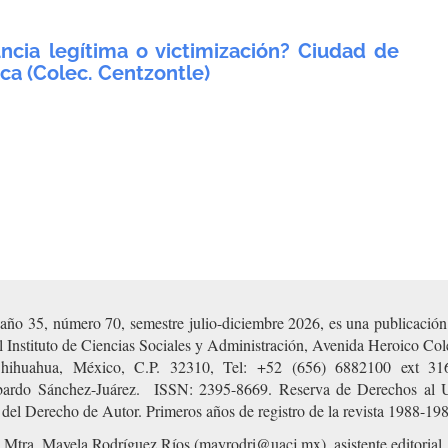
ncia legítima o victimización? Ciudad de
a (Colec. Centzontle)
ño 35, número 70, semestre julio-diciembre 2026, es una publicación 
Instituto de Ciencias Sociales y Administración, Avenida Heroico Coleg
hihuahua, México, C.P. 32310, Tel: +52 (656) 6882100 ext 3169.
obardo Sánchez-Juárez. ISSN: 2395-8669. Reserva de Derechos al 
del Derecho de Autor. Primeros años de registro de la revista 1988-19
, Mtra. Mayela Rodríguez Ríos (mayrodri@uacj.mx), asistente editorial.