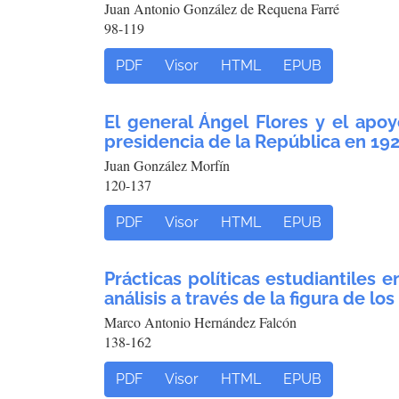
Juan Antonio González de Requena Farré
98-119
PDF
Visor
HTML
EPUB
El general Ángel Flores y el apo
presidencia de la República en 19
Juan González Morfín
120-137
PDF
Visor
HTML
EPUB
Prácticas políticas estudiantiles 
análisis a través de la figura de l
Marco Antonio Hernández Falcón
138-162
PDF
Visor
HTML
EPUB