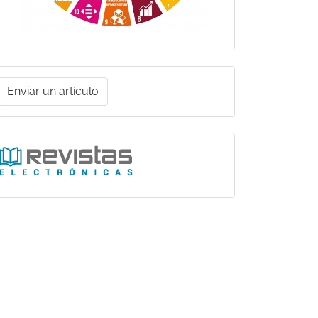
nviar
Enviar un artículo
un
rtículo
Ligas