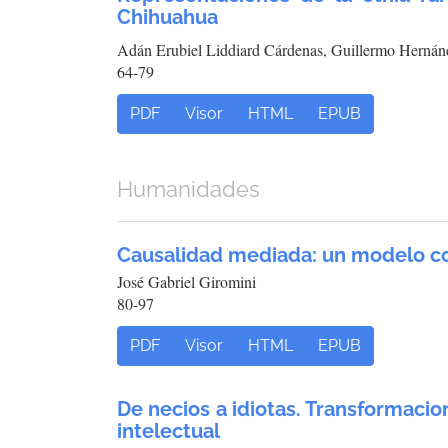
Chihuahua
Adán Erubiel Liddiard Cárdenas, Guillermo Herná
64-79
PDF
Visor
HTML
EPUB
Humanidades
Causalidad mediada: un modelo c
José Gabriel Giromini
80-97
PDF
Visor
HTML
EPUB
De necios a idiotas. Transformacio
intelectual