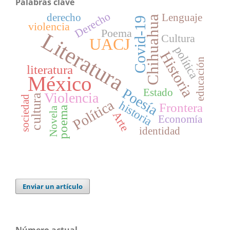
Palabras clave
Derecho
derecho
Lenguaje
Chihuahua
Covid-19
violencia
Poema
Literatura
Cultura
UACJ
política
Historia
educación
literatura
México
Poesía
Estado
Violencia
cultura
sociedad
Política
historia
Frontera
poema
Novela
Arte
Economía
identidad
Enviar un artículo
Número actual